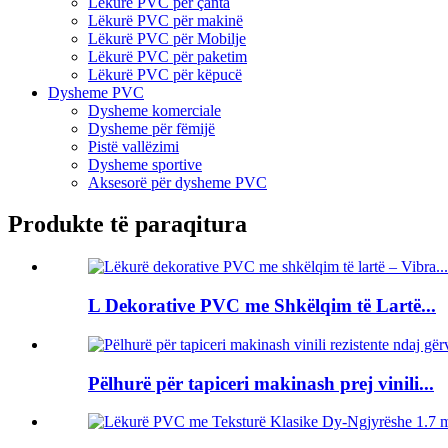
Lëkurë PVC për çanta
Lëkurë PVC për makinë
Lëkurë PVC për Mobilje
Lëkurë PVC për paketim
Lëkurë PVC për këpucë
Dysheme PVC
Dysheme komerciale
Dysheme për fëmijë
Pistë vallëzimi
Dysheme sportive
Aksesorë për dysheme PVC
Produkte të paraqitura
L Dekorative PVC me Shkëlqim të Lartë...
Pëlhurë për tapiceri makinash prej vinili...