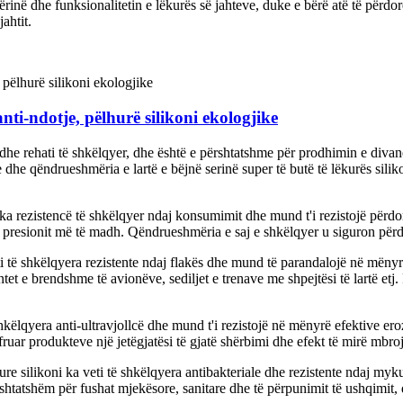
në dhe funksionalitetin e lëkurës së jahteve, duke e bërë atë të përdor
ahtit.
anti-ndotje, pëlhurë silikoni ekologjike
et dhe rehati të shkëlqyer, dhe është e përshtatshme për prodhimin e divan
ate dhe qëndrueshmëria e lartë e bëjnë serinë super të butë të lëkurës si
 ka rezistencë të shkëlqyer ndaj konsumimit dhe mund t'i rezistojë përdor
tojnë presionit më të madh. Qëndrueshmëria e saj e shkëlqyer u siguron përd
veti të shkëlqyera rezistente ndaj flakës dhe mund të parandalojë në mëny
tet e brendshme të avionëve, sediljet e trenave me shpejtësi të lartë etj. 
ë shkëlqyera anti-ultravjollcë dhe mund t'i rezistojë në mënyrë efektive er
ofruar produkteve një jetëgjatësi të gjatë shërbimi dhe efekt të mirë mbroj
ure silikoni ka veti të shkëlqyera antibakteriale dhe rezistente ndaj myk
shtatshëm për fushat mjekësore, sanitare dhe të përpunimit të ushqimit, 