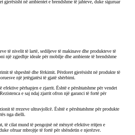
et gjerësisht në ambientet e brendshme të jahteve, duke siguruar
eve të nivelit të lartë, sediljeve të makinave dhe produkteve të
likoni një zgjedhje ideale për mobilje dhe ambiente të brendshme
imit të shpeshtë dhe fërkimit. Përdoret gjerësisht në produkte të
oruesve një jetëgjatësi të gjatë shërbimi.
rë efektive përhapjen e zjarrit. Është e përshtatshme për vendet
Rezistenca e saj ndaj zjarrit ofron një garanci të fortë për
ozionit të rrezeve ultravjollcë. Është e përshtatshme për produkte
tës nga dielli.
ut, të cilat mund të pengojnë në mënyrë efektive rritjen e
duke ofruar mbrojtje të fortë për shëndetin e njerëzve.