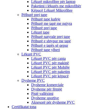
Lëkurë mikrofibre për laptop
Paketimi i lëkurës me mikrofibër
Këpucë Lëkurë Mikrofibre
Pëlhurë prej tape
Pëlhurë tape kafeje
Pëlhurë me tapë me ngjyra
Pëlhurë prej tape
Lëkurë tape
Pëlhurë natyrale prej tape
Pëlhurë e shtypur me tapë
Pëlhurë e tapës së qepur
Pëlhurë tape ylberi
Lëkurë PVC
Lëkurë PVC për çanta
Lëkurë PVC për makinë
Lëkurë PVC për Mobilje
Lëkurë PVC për paketim
Lëkurë PVC për këpucë
Dysheme PVC
Dysheme komerciale
Dysheme për fëmijë
Pistë vallëzimi
Dysheme sportive
Aksesorë për dysheme PVC
Certifikatat tona