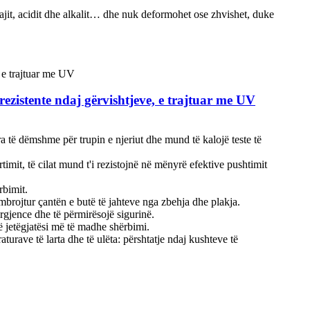
ajit, acidit dhe alkalit… dhe nuk deformohet ose zhvishet, duke
rezistente ndaj gërvishtjeve, e trajtuar me UV
a të dëmshme për trupin e njeriut dhe mund të kalojë teste të
timit, të cilat mund t'i rezistojnë në mënyrë efektive pushtimit
rbimit.
ë mbrojtur çantën e butë të jahteve nga zbehja dhe plakja.
ergjence dhe të përmirësojë sigurinë.
 jetëgjatësi më të madhe shërbimi.
turave të larta dhe të ulëta‌: përshtatje ndaj kushteve të