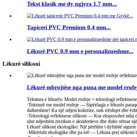
Tekst klasik me dy ngjyra 1.7 mm...
Tapiceri PVC Premium 0.4 mm...
Lëkurë PVC 0.9 mm e personalizueshme...
Lëkurë silikoni
Lëkurë mbrojtëse nga puna me model rrufeje
Tekstura e lëkurës: Model rrufeje + teknologji reflektues
·Teksturë me model rrufeje — Sipërfaqja e lëkurës paraqe
dallueshme! Ka një ndjesi kokrrize, nuk rrëshqet dhe është
·Teknologji reflektuese silikoni — Kur ekspozohet ndaj dri
ulur ndjeshëm rrezikun e aksidenteve dhe duke ofruar një
Lëkurë silikoni ekologjike: Një përfitim i dyfishtë sigur
·Mikërisht ekologjike dhe pa erë — Lëkura prej silikoni ë