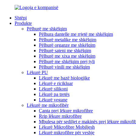
Shtëpi
Produkte
Pëlhurë me shkëlqim
Pëlhura dantelle me rrjetë me shkëlqim
Pëlhurë metalike me shkëlqim
Pëlhurë organze me shkëlqim
Pëlhurë sateni me shkëlqim
Pëlhurë me xixa me shkëlqim
Pëlhurë me shkëlqim prej tyli
Pëlhurë vinili me shkëlqim
Lëkurë PU
Lëkurë me bazë biologjike
Lëkurë e ricikluar
Lëkurë silikoni
Lëkurë pa tretës
Lëkurë vegane
Lëkurë me mikrofibër
Çanta prej lëkure mikrofibre
Rrip lëkure mikrofibre
Mbulesa për sediljet e makinës prej lëkure mikrofi
Lëkurë Mikrofibre Mobiljesh
Lëkurë mikrofibre për veshje