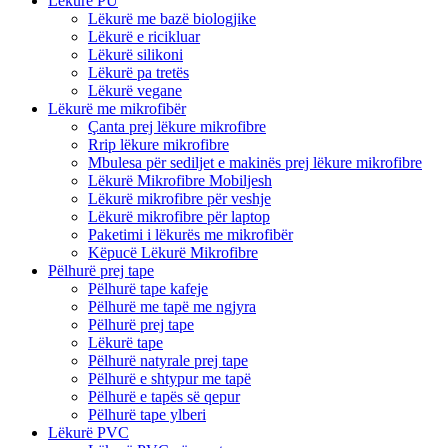
Lëkurë PU
Lëkurë me bazë biologjike
Lëkurë e ricikluar
Lëkurë silikoni
Lëkurë pa tretës
Lëkurë vegane
Lëkurë me mikrofibër
Çanta prej lëkure mikrofibre
Rrip lëkure mikrofibre
Mbulesa për sediljet e makinës prej lëkure mikrofibre
Lëkurë Mikrofibre Mobiljesh
Lëkurë mikrofibre për veshje
Lëkurë mikrofibre për laptop
Paketimi i lëkurës me mikrofibër
Këpucë Lëkurë Mikrofibre
Pëlhurë prej tape
Pëlhurë tape kafeje
Pëlhurë me tapë me ngjyra
Pëlhurë prej tape
Lëkurë tape
Pëlhurë natyrale prej tape
Pëlhurë e shtypur me tapë
Pëlhurë e tapës së qepur
Pëlhurë tape ylberi
Lëkurë PVC