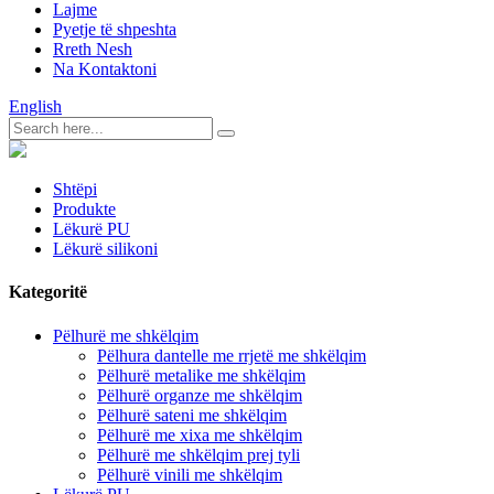
Lajme
Pyetje të shpeshta
Rreth Nesh
Na Kontaktoni
English
Shtëpi
Produkte
Lëkurë PU
Lëkurë silikoni
Kategoritë
Pëlhurë me shkëlqim
Pëlhura dantelle me rrjetë me shkëlqim
Pëlhurë metalike me shkëlqim
Pëlhurë organze me shkëlqim
Pëlhurë sateni me shkëlqim
Pëlhurë me xixa me shkëlqim
Pëlhurë me shkëlqim prej tyli
Pëlhurë vinili me shkëlqim