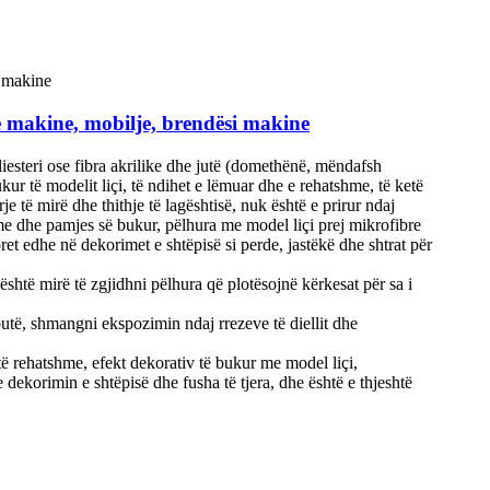
lje makine, mobilje, brendësi makine
liesteri ose fibra akrilike dhe jutë (domethënë, mëndafsh
ukur të modelit liçi, të ndihet e lëmuar dhe e rehatshme, të ketë
 të mirë dhe thithje të lagështisë, nuk është e prirur ndaj
tshme dhe pamjes së bukur, pëlhura me model liçi prej mikrofibre
et edhe në dekorimet e shtëpisë si perde, jastëkë dhe shtrat për
është mirë të zgjidhni pëlhura që plotësojnë kërkesat për sa i
butë, shmangni ekspozimin ndaj rrezeve të diellit dhe
ë rehatshme, efekt dekorativ të bukur me model liçi,
 dekorimin e shtëpisë dhe fusha të tjera, dhe është e thjeshtë