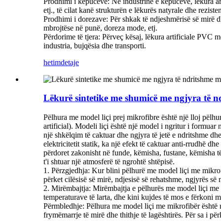
Prodhimi i këpucëve: Në industrinë e këpucëve, lëkura arti
etj., të cilat kanë strukturën e lëkurës natyrale dhe rezi
‌Prodhimi i dorezave‌: Për shkak të ndjeshmërisë së mirë 
mbrojtëse në punë, doreza mode, etj.‌
Përdorime të tjera: Përveç kësaj, lëkura artificiale PVC 
industria, bujqësia dhe transporti.
hetim
detaje
Lëkurë sintetike me shumicë me ngjyra të nd
Pëlhura me model liçi prej mikrofibre është një lloj pëlhu
artificial). Modeli liçi është një model i ngritur i formua
një shkëlqim të caktuar dhe ngjyra të jetë e ndritshme dhe
elektricitetit statik, ka një efekt të caktuar anti-rrudhë 
përdoret zakonisht në funde, këmisha, fustane, këmisha të 
t'i shtuar një atmosferë të ngrohtë shtëpisë.
1. Përzgjedhja: Kur blini pëlhurë me model liçi me mikrofi
përket cilësisë së mirë, ndjesisë së rehatshme, ngjyrës së 
2. Mirëmbajtja: Mirëmbajtja e pëlhurës me model liçi me m
temperaturave të larta, dhe kini kujdes të mos e fërkoni 
Përmbledhje: Pëlhura me model liçi me mikrofibër është n
frymëmarrje të mirë dhe thithje të lagështirës. Për sa i p