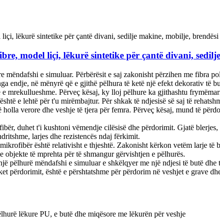
bre, model liçi, lëkurë sintetike për çantë divani, sedi
re mëndafshi e simuluar. Përbërësit e saj zakonisht përzihen me fibra po
r nga endje, në mënyrë që e gjithë pëlhura të ketë një efekt dekorativ të b
 e mrekullueshme. Përveç kësaj, ky lloj pëlhure ka gjithashtu frymëmarrje
dhe është e lehtë për t'u mirëmbajtur. Për shkak të ndjesisë së saj të reha
holla verore dhe veshje të tjera për femra. Përveç kësaj, mund të përdor
bër, duhet t'i kushtoni vëmendje cilësisë dhe përdorimit. Gjatë blerjes, 
ndritshme, larjes dhe rezistencës ndaj fërkimit.
ikrofibër është relativisht e thjeshtë. Zakonisht kërkon vetëm larje të 
me objekte të mprehta për të shmangur gërvishtjen e pëlhurës.
jë pëlhurë mëndafshi e simuluar e shkëlqyer me një ndjesi të butë dhe t
ërket përdorimit, është e përshtatshme për përdorim në veshjet e grave dhe