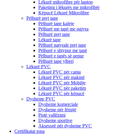
Lëkurë mikrofibre për laptop
Paketimi i lëkurës me mikrofibër
Këpucë Lëkurë Mikrofibre
Pëlhurë prej tape
Pëlhurë tape kafeje
Pëlhurë me tapë me ngjyra
Pëlhurë prej tape
Lëkurë tape
Pëlhurë natyrale prej tape
Pëlhurë e shtypur me tapë
Pëlhurë e tapës së qepur
Pëlhurë tape ylberi
Lëkurë PVC
Lëkurë PVC për çanta
Lëkurë PVC për makinë
Lëkurë PVC për Mobilje
Lëkurë PVC për paketim
Lëkurë PVC për këpucë
Dysheme PVC
Dysheme komerciale
Dysheme për fëmijë
Pistë vallëzimi
Dysheme sportive
Aksesorë për dysheme PVC
Certifikatat tona