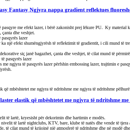
y Fantasy Ngjyra nappa gradient reflektues fluoreshent
asqyre me efekt lazer, i bërë zakonisht prej lëkure PU. ‌ Ky material ka
, çanta dhe veshjet.
ë pasqyrës lazer
 ka një efekt shumëngjyrësh të reflektimit të gradientit, i cili mund të
e dekorative siç janë bagazhet, çanta dhe veshjet, të cilat mund të përmi
 të pasqyrës lazer
ës me ngjyra të pasqyrës lazer përfshin embossing lazer, trajtimin e pasq
yrësh. ‌
aster elastik që mbështetet me ngjyra të ndritshme me 
it të lartë, kryesisht për dekorimin dhe hartimin e modës. ‌
nivelit të lartë ‌nightclubs, KTV, bare, klube të natës dhe vende të tje
e, të cilat mund të krijojnë një atmosferë të ndritshme dhe në modë dhe 