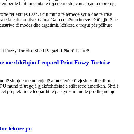
en për të hartuar çanta të reja në modë, çanta, çanta mbrëmje,
ortë reflektues flash, i cili mund të tërheqë syrin dhe të rrisë
materiale dekorative. Gama Gama e përdorimeve në të gjithë: të
ndustrive të modës dhe argëtimit, kërkesa e tregut për pëlhura
dhe me shkëlqim Leopard Print Fuzzy Tortoise
nd të shtojnë një ndjenjë të atmosferës së vjeshtës dhe dimrit
PU mund të tregojë gjakftohtësinë e stilit retro amerikan. Shtë i
ucët prej lëkure të leopardit të pasqyrës mund të prodhojnë një
itur lëkure pu