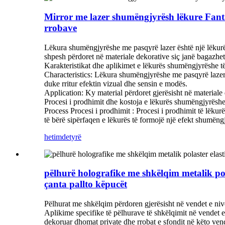
Mirror me lazer shumëngjyrësh lëkure Fantas
rrobave
Lëkura shumëngjyrëshe me pasqyrë lazer është një lëkurë p
shpesh përdoret në materiale dekorative siç janë bagazhet
Karakteristikat dhe aplikimet e lëkurës shumëngjyrëshe t
‌Characteristics‌: Lëkura shumëngjyrëshe me pasqyrë lazer
duke rritur efektin vizual dhe sensin e modës.
‌Application‌: Ky material përdoret gjerësisht në material
Procesi i prodhimit dhe kostoja e lëkurës shumëngjyrëshe
Process Procesi i prodhimit ‌: Procesi i prodhimit të lëkur
të bërë sipërfaqen e lëkurës të formojë një efekt shumëngj
hetim
detyrë
pëlhurë holografike me shkëlqim metalik pol
çanta pallto këpucët
Pëlhurat me shkëlqim përdoren gjerësisht në vendet e nivel
Aplikime specifike të pëlhurave të shkëlqimit në vendet e 
dekoruar dhomat private dhe rrobat e sfondit në këto vend