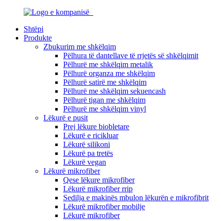
Shtëpi
Produkte
Zbukurim me shkëlqim
Pëlhura të dantellave të rrjetës së shkëlqimit
Pëlhurë me shkëlqim metalik
Pëlhurë organza me shkëlqim
Pëlhurë satirë me shkëlqim
Pëlhurë me shkëlqim sekuencash
Pëlhurë tigan me shkëlqim
Pëlhurë me shkëlqim vinyl
Lëkurë e pusit
Prej lëkure biobletare
Lëkurë e ricikluar
Lëkurë silikoni
Lëkurë pa tretës
Lëkurë vegan
Lëkurë mikrofiber
Qese lëkure mikrofiber
Lëkurë mikrofiber rrip
Sedilja e makinës mbulon lëkurën e mikrofibrit
Lëkurë mikrofiber mobilje
Lëkurë mikrofiber