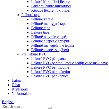
Lëkurë Mikrofibri fletore
Paketim lëkure mikrofiber
Këpucë lëkure mikrofiber
Pëlhurë tapë
Pëlhurë kafeje
Pëlhurë me ngjyrë tape
Pëlhurë tapë
Lëkurë tapë
Pëlhurë natyrale e tapës
Pëlhurë e tapës e shtypur
Pëlhurë me tegela me tegela
Pëlhurë e tapës së ylberit
Prej lëkure PVC
Lëkurë PVC për çanta
Lëkurë PVC për mbulesat e sediljeve të makinave
Lëkurë PVC për mobilje
Lëkurë PVC për paketim
Lëkurë PVC për këpucë
Lajme
Fshat
Rreth nesh
Na kontaktoni
English