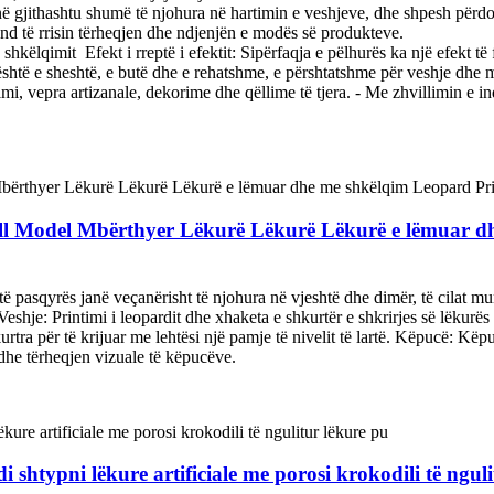
ë gjithashtu shumë të njohura në hartimin e veshjeve, dhe shpesh përdor
mund të rrisin tërheqjen dhe ndjenjën e modës së produkteve. ‌
këlqimit ‌ Efekt i rreptë i efektit: Sipërfaqja e pëlhurës ka një efekt të f
është e sheshtë, e butë dhe e rehatshme, e përshtatshme për veshje dhe 
imi, vepra artizanale, dekorime dhe qëllime të tjera. - Me zhvillimin e i
Shell Model Mbërthyer Lëkurë Lëkurë Lëkurë e lëmuar 
të pasqyrës janë veçanërisht të njohura në vjeshtë dhe dimër, të cilat mu
eshje: Printimi i leopardit dhe xhaketa e shkurtër e shkrirjes së lëkurës 
tra për të krijuar me lehtësi një pamje të nivelit të lartë. Këpucë: Këp
s dhe tërheqjen vizuale të këpucëve.
 shtypni lëkure artificiale me porosi krokodili të ngul