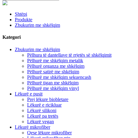
Shtëpi
Produkte
Zbukurim me shkëlqim
Kategori
Zbukurim me shkëlqim
Pëlhura të dantellave të rrjetës së shkëlqimit
Pëlhurë me shkëlqim metalik
Pëlhurë organza me shkëlqim
Pëlhurë satirë me shkëlqim
Pëlhurë me shkëlqim sekuencash
Pëlhurë tigan me shkëlqim
Pëlhurë me shkëlqim vinyl
Lëkurë e pusit
Prej lëkure biobletare
Lëkurë e ricikluar
Lëkurë silikoni
Lëkurë pa tretës
Lëkurë vegan
Lëkurë mikrofiber
Qese lëkure mikrofiber