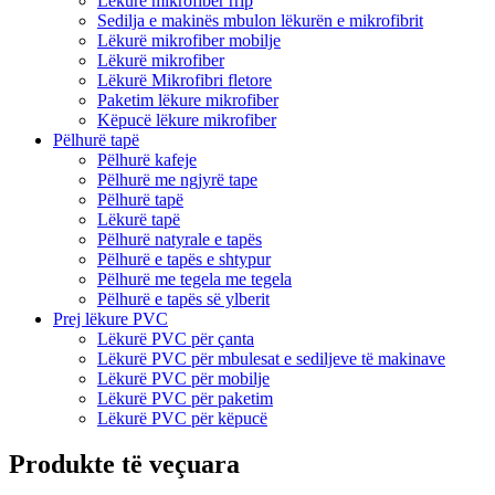
Lëkurë mikrofiber rrip
Sedilja e makinës mbulon lëkurën e mikrofibrit
Lëkurë mikrofiber mobilje
Lëkurë mikrofiber
Lëkurë Mikrofibri fletore
Paketim lëkure mikrofiber
Këpucë lëkure mikrofiber
Pëlhurë tapë
Pëlhurë kafeje
Pëlhurë me ngjyrë tape
Pëlhurë tapë
Lëkurë tapë
Pëlhurë natyrale e tapës
Pëlhurë e tapës e shtypur
Pëlhurë me tegela me tegela
Pëlhurë e tapës së ylberit
Prej lëkure PVC
Lëkurë PVC për çanta
Lëkurë PVC për mbulesat e sediljeve të makinave
Lëkurë PVC për mobilje
Lëkurë PVC për paketim
Lëkurë PVC për këpucë
Produkte të veçuara