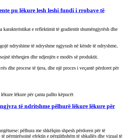
e pu lëkure lesh leshi fundi i rrobave të
 karakteristikat e reflektimit të gradientit shumëngjyrësh dhe
 tregojë ndryshime të ndryshme ngjyrash në kënde të ndryshme,
rësojnë tërheqjen dhe ndjenjën e modës së produktit.
yrës dhe procese të tjera, dhe një proces i veçantë përdoret për
ngjyra të ndritshme pëlhurë lëkure lëkure për
ra argëtuese: pëlhura me shkëlqim shpesh përdoren për të
të përmirësojnë efektin e përgjithshëm të shkallës dhe vizual të