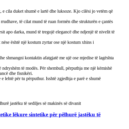
t, e cila duket shumë e lartë dhe luksoze. Kjo cilësi jo vetëm që
të rrudhave, të cilat mund të ruan formën dhe strukturën e çantës
sit apo darka, mund të tregojë elegancë dhe ndjenjë të nivelit të
t nëse është një kostum zyrtar ose një kostum xhins i
 dhe shmangni kontaktin afatgjatë me ujë ose mjedise të lagështa
ens të ndryshëm të modës. Për shembull, përputhja me një këmishë
ancë dhe fisnikëri.
 e lehtë për tu përputhur. Isshtë zgjedhja e parë e shumë
ike lëkure sintetike për pëlhurë jastëku të