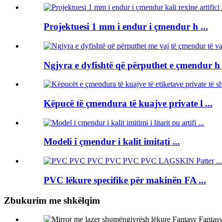
Projektuesi 1 mm i endur i çmendur h ...
Ngjyra e dyfishtë që përputhet e çmendur h .
Këpucë të çmendura të kuajve private l ...
Modeli i çmendur i kalit imitati ...
PVC lëkure specifike për makinën FA ...
Zbukurim me shkëlqim