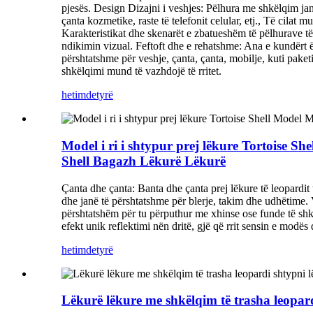
pjesës. Design Dizajni i veshjes: Pëlhura me shkëlqim jan
çanta kozmetike, raste të telefonit celular, etj., Të cilat 
Karakteristikat dhe skenarët e zbatueshëm të pëlhurave të sh
ndikimin vizual. Feftoft dhe e rehatshme: Ana e kundërt 
përshtatshme për veshje, çanta, çanta, mobilje, kuti paket
shkëlqimi mund të vazhdojë të rritet.
hetim
detyrë
Model i ri i shtypur prej lëkure Tortoise 
Shell Bagazh Lëkurë Lëkurë
Çanta dhe çanta: Banta dhe çanta prej lëkure të leopardit 
dhe janë të përshtatshme për blerje, takim dhe udhëtime. V
përshtatshëm për tu përputhur me xhinse ose funde të shkur
efekt unik reflektimi nën dritë, gjë që rrit sensin e modë
hetim
detyrë
Lëkurë lëkure me shkëlqim të trasha leopardi