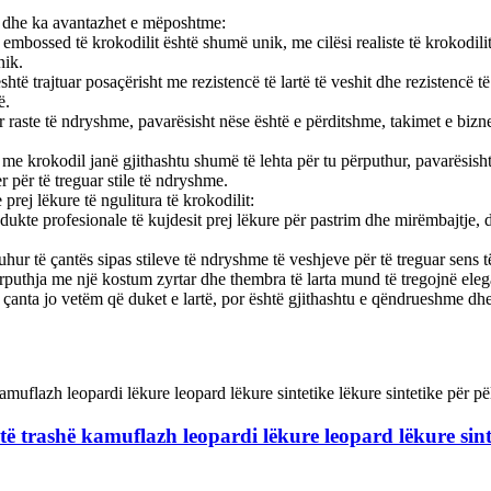
a dhe ka avantazhet e mëposhtme:
ë embossed të krokodilit është shumë unik, me cilësi realiste të krokodili
nik.
shtë trajtuar posaçërisht me rezistencë të lartë të veshit dhe rezistencë 
ë.
 raste të ndryshme, pavarësisht nëse është e përditshme, takimet e bizne
 me krokodil janë gjithashtu shumë të lehta për tu përputhur, pavarësish
r për të treguar stile të ndryshme.
ej lëkure të ngulitura të krokodilit:
odukte profesionale të kujdesit prej lëkure për pastrim dhe mirëmbajtje,
e duhur të çantës sipas stileve të ndryshme të veshjeve për të treguar s
rputhja me një kostum zyrtar dhe thembra të larta mund të tregojnë eleg
r çanta jo vetëm që duket e lartë, por është gjithashtu e qëndrueshme dhe
 trashë kamuflazh leopardi lëkure leopard lëkure sintet