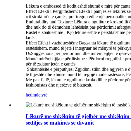
Lëkura e embossed të kodit është shumë e mirë për çant
Effect Efekti i Përgjithshëm‌: Efekti i pamjes së lëkurës s
rrit strukturën e çantës, por tregon edhe një personalitet u
Endurability and Texture‌: Lëkura e ngulitur e krokodilit ë
dhe nuk do të dëmtohen lehtësisht pas përdorimit afatgjat
Rastet e zbatueshme ‌: Kjo lëkurë është e përshtatshme për
lartë.
Effect Efekt i vazhdueshëm‌: Bagsanta lëkure të ngulitura
rastësishëm, mund të jetë i integruar në mënyrë të përkrye
UsSuggestions për përdorimin dhe mirëmbajtjen e qeseve pr
Mantë mirëmbajtja e përditshme ‌: Përdorni rregullisht pr
për të zgjatur jetën e çantës.
‌ Shkathtësitë e përputhjes‌: Zgjidhni stilin dhe ngjyrën 
të thjeshtë dhe xhinse mund të tregojë modë rastësore; Pë
Me pak fjalë, lëkura e ngulitur e krokodilit e përdorur pë
fashionistas dhe njerëzve të biznesit.
hetim
detyrë
Lëkurë me shkëlqim të gjelbër me shkëlqim të
sediljes së makinës së divanit