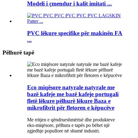
Modeli i çmendur i kalit imitati ...
PVC lëkure specifike për makinën FA
...
Pëlhurë tapë
Eco miqësore natyrale natyrale me
bazë kafeje me bazë kafeje portugali
fletë lëkure pëlhurë lëkure Baza e
mikrofibrit për fletoren e këpucëve
Me rritjen e qëndrueshmërisë dhe produkteve
eko-miqësore, pëlhura e tapës po bëhet një
zgjedhje popullore në shumë industri.