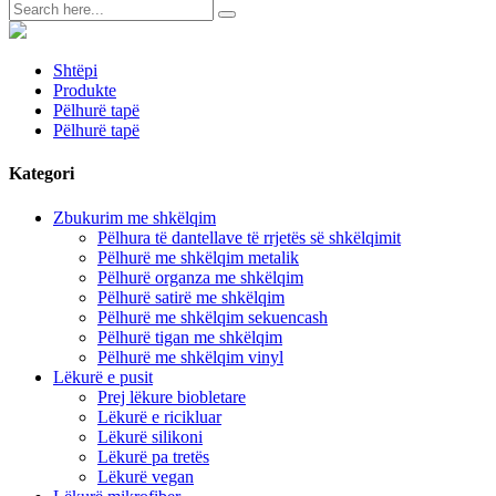
Shtëpi
Produkte
Pëlhurë tapë
Pëlhurë tapë
Kategori
Zbukurim me shkëlqim
Pëlhura të dantellave të rrjetës së shkëlqimit
Pëlhurë me shkëlqim metalik
Pëlhurë organza me shkëlqim
Pëlhurë satirë me shkëlqim
Pëlhurë me shkëlqim sekuencash
Pëlhurë tigan me shkëlqim
Pëlhurë me shkëlqim vinyl
Lëkurë e pusit
Prej lëkure biobletare
Lëkurë e ricikluar
Lëkurë silikoni
Lëkurë pa tretës
Lëkurë vegan