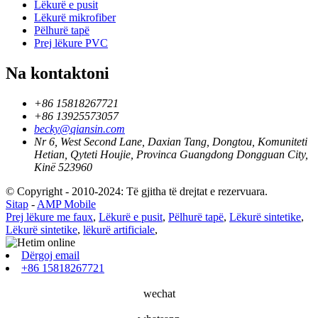
Lëkurë e pusit
Lëkurë mikrofiber
Pëlhurë tapë
Prej lëkure PVC
Na kontaktoni
+86 15818267721
+86 13925573057
becky@qiansin.com
Nr 6, West Second Lane, Daxian Tang, Dongtou, Komuniteti
Hetian, Qyteti Houjie, Provinca Guangdong Dongguan City,
Kinë 523960
© Copyright - 2010-2024: Të gjitha të drejtat e rezervuara.
Sitap
-
AMP Mobile
Prej lëkure me faux
,
Lëkurë e pusit
,
Pëlhurë tapë
,
Lëkurë sintetike
,
Lëkurë sintetike
,
lëkurë artificiale
,
Dërgoj email
+86 15818267721
wechat