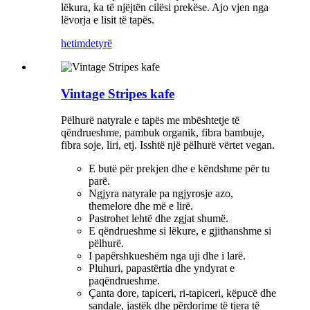
lëkura, ka të njëjtën cilësi prekëse. Ajo vjen nga
lëvorja e lisit të tapës.
hetim
detyrë
Vintage Stripes kafe
Pëlhurë natyrale e tapës me mbështetje të
qëndrueshme, pambuk organik, fibra bambuje,
fibra soje, liri, etj. Isshtë një pëlhurë vërtet vegan.
E butë për prekjen dhe e këndshme për tu
parë.
Ngjyra natyrale pa ngjyrosje azo,
themelore dhe më e lirë.
Pastrohet lehtë dhe zgjat shumë.
E qëndrueshme si lëkure, e gjithanshme si
pëlhurë.
I papërshkueshëm nga uji dhe i larë.
Pluhuri, papastërtia dhe yndyrat e
paqëndrueshme.
Çanta dore, tapiceri, ri-tapiceri, këpucë dhe
sandale, jastëk dhe përdorime të tjera të