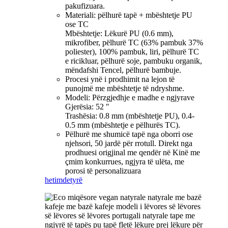
pakufizuara.
Materiali: pëlhurë tapë + mbështetje PU
ose TC
Mbështetje: Lëkurë PU (0.6 mm),
mikrofiber, pëlhurë TC (63% pambuk 37%
poliester), 100% pambuk, liri, pëlhurë TC
e ricikluar, pëlhurë soje, pambuku organik,
mëndafshi Tencel, pëlhurë bambuje.
Procesi ynë i prodhimit na lejon të
punojmë me mbështetje të ndryshme.
Modeli: Përzgjedhje e madhe e ngjyrave
Gjerësia: 52 ″
Trashësia: 0.8 mm (mbështetje PU), 0.4-
0.5 mm (mbështetje e pëlhurës TC).
Pëlhurë me shumicë tapë nga oborri ose
njehsori, 50 jardë për rrotull. Direkt nga
prodhuesi origjinal me qendër në Kinë me
çmim konkurrues, ngjyra të ulëta, me
porosi të personalizuara
hetim
detyrë