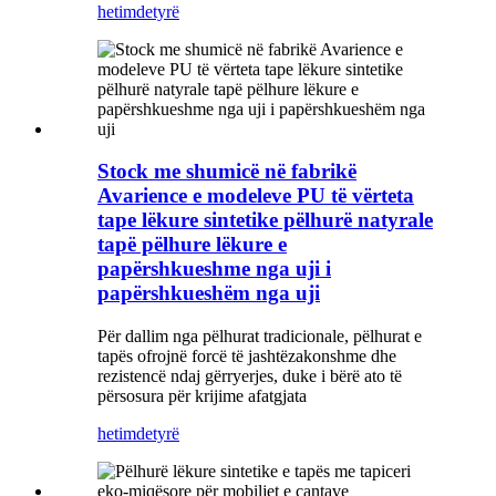
hetim
detyrë
Stock me shumicë në fabrikë
Avarience e modeleve PU të vërteta
tape lëkure sintetike pëlhurë natyrale
tapë pëlhure lëkure e
papërshkueshme nga uji i
papërshkueshëm nga uji
Për dallim nga pëlhurat tradicionale, pëlhurat e
tapës ofrojnë forcë të jashtëzakonshme dhe
rezistencë ndaj gërryerjes, duke i bërë ato të
përsosura për krijime afatgjata
hetim
detyrë