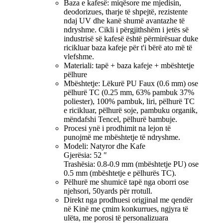
Baza e kafesë: miqësore me mjedisin,
deodorizues, tharje të shpejtë, rezistente
ndaj UV dhe kanë shumë avantazhe të
ndryshme. Cikli i përgjithshëm i jetës së
industrisë së kafesë është përmirësuar duke
ricikluar baza kafeje për t'i bërë ato më të
vlefshme.
Materiali: tapë + baza kafeje + mbështetje
pëlhure
Mbështetje: Lëkurë PU Faux (0.6 mm) ose
pëlhurë TC (0.25 mm, 63% pambuk 37%
poliester), 100% pambuk, liri, pëlhurë TC
e ricikluar, pëlhurë soje, pambuku organik,
mëndafshi Tencel, pëlhurë bambuje.
Procesi ynë i prodhimit na lejon të
punojmë me mbështetje të ndryshme.
Modeli: Natyror dhe Kafe
Gjerësia: 52 ″
Trashësia: 0.8-0.9 mm (mbështetje PU) ose
0.5 mm (mbështetje e pëlhurës TC).
Pëlhurë me shumicë tapë nga oborri ose
njehsori, 50yards për rrotull.
Direkt nga prodhuesi origjinal me qendër
në Kinë me çmim konkurrues, ngjyra të
ulëta, me porosi të personalizuara