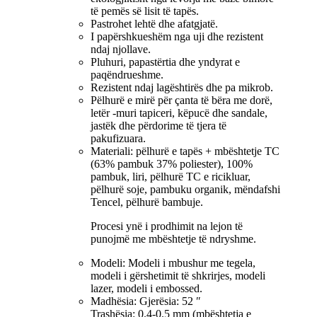
të pemës së lisit të tapës.
Pastrohet lehtë dhe afatgjatë.
I papërshkueshëm nga uji dhe rezistent
ndaj njollave.
Pluhuri, papastërtia dhe yndyrat e
paqëndrueshme.
Rezistent ndaj lagështirës dhe pa mikrob.
Pëlhurë e mirë për çanta të bëra me dorë,
letër -muri tapiceri, këpucë dhe sandale,
jastëk dhe përdorime të tjera të
pakufizuara.
Materiali: pëlhurë e tapës + mbështetje TC
(63% pambuk 37% poliester), 100%
pambuk, liri, pëlhurë TC e ricikluar,
pëlhurë soje, pambuku organik, mëndafshi
Tencel, pëlhurë bambuje.
Procesi ynë i prodhimit na lejon të
punojmë me mbështetje të ndryshme.
Modeli: Modeli i mbushur me tegela,
modeli i gërshetimit të shkrirjes, modeli
lazer, modeli i embossed.
Madhësia: Gjerësia: 52 ″
Trashësia: 0.4-0.5 mm (mbështetja e