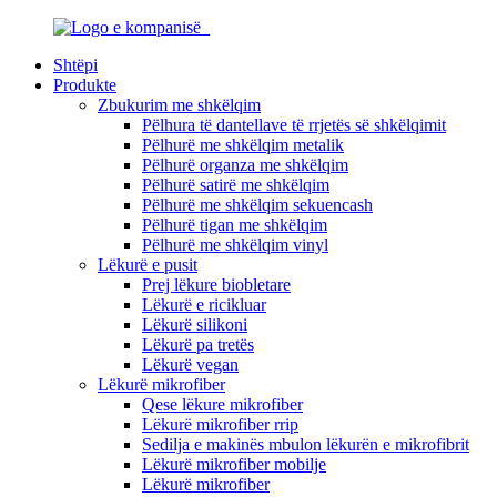
Shtëpi
Produkte
Zbukurim me shkëlqim
Pëlhura të dantellave të rrjetës së shkëlqimit
Pëlhurë me shkëlqim metalik
Pëlhurë organza me shkëlqim
Pëlhurë satirë me shkëlqim
Pëlhurë me shkëlqim sekuencash
Pëlhurë tigan me shkëlqim
Pëlhurë me shkëlqim vinyl
Lëkurë e pusit
Prej lëkure biobletare
Lëkurë e ricikluar
Lëkurë silikoni
Lëkurë pa tretës
Lëkurë vegan
Lëkurë mikrofiber
Qese lëkure mikrofiber
Lëkurë mikrofiber rrip
Sedilja e makinës mbulon lëkurën e mikrofibrit
Lëkurë mikrofiber mobilje
Lëkurë mikrofiber