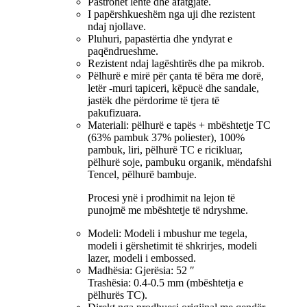
Pastrohet lehtë dhe afatgjatë.
I papërshkueshëm nga uji dhe rezistent
ndaj njollave.
Pluhuri, papastërtia dhe yndyrat e
paqëndrueshme.
Rezistent ndaj lagështirës dhe pa mikrob.
Pëlhurë e mirë për çanta të bëra me dorë,
letër -muri tapiceri, këpucë dhe sandale,
jastëk dhe përdorime të tjera të
pakufizuara.
Materiali: pëlhurë e tapës + mbështetje TC
(63% pambuk 37% poliester), 100%
pambuk, liri, pëlhurë TC e ricikluar,
pëlhurë soje, pambuku organik, mëndafshi
Tencel, pëlhurë bambuje.
Procesi ynë i prodhimit na lejon të
punojmë me mbështetje të ndryshme.
Modeli: Modeli i mbushur me tegela,
modeli i gërshetimit të shkrirjes, modeli
lazer, modeli i embossed.
Madhësia: Gjerësia: 52 ″
Trashësia: 0.4-0.5 mm (mbështetja e
pëlhurës TC).