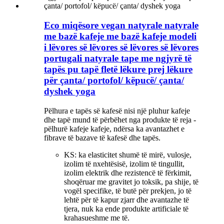
Eco miqësore vegan natyrale natyrale
me bazë kafeje me bazë kafeje modeli
i lëvores së lëvores së lëvores së lëvores
portugali natyrale tape me ngjyrë të
tapës pu tapë fletë lëkure prej lëkure
për çanta/ portofol/ këpucë/ çanta/
dyshek yoga
Pëlhura e tapës së kafesë nisi një pluhur kafeje
dhe tapë mund të përbëhet nga produkte të reja -
pëlhurë kafeje kafeje, ndërsa ka avantazhet e
fibrave të bazave të kafesë dhe tapës.
KS: ka elasticitet shumë të mirë, vulosje,
izolim të nxehtësisë, izolim të tingullit,
izolim elektrik dhe rezistencë të fërkimit,
shoqëruar me gravitet jo toksik, pa shije, të
vogël specifike, të butë për prekjen, jo të
lehtë për të kapur zjarr dhe avantazhe të
tjera, nuk ka ende produkte artificiale të
krahasueshme me të.