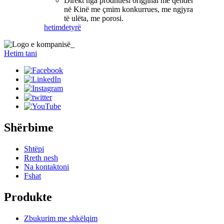
Direkt nga prodhuesi origjinal me qendër
në Kinë me çmim konkurrues, me ngjyra
të ulëta, me porosi.
hetim
detyrë
Hetim tani
Shërbime
Shtëpi
Rreth nesh
Na kontaktoni
Fshat
Produkte
Zbukurim me shkëlqim