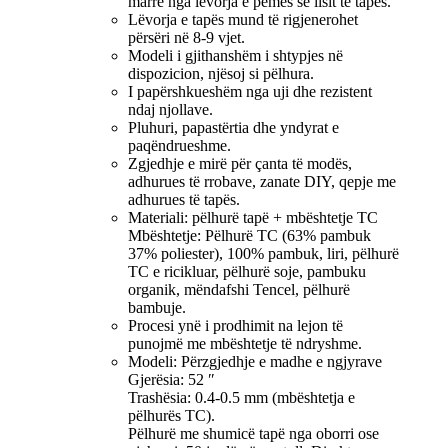
marrë nga lëvorja e pemës së lisit të tapës.
Lëvorja e tapës mund të rigjenerohet
përsëri në 8-9 vjet.
Modeli i gjithanshëm i shtypjes në
dispozicion, njësoj si pëlhura.
I papërshkueshëm nga uji dhe rezistent
ndaj njollave.
Pluhuri, papastërtia dhe yndyrat e
paqëndrueshme.
Zgjedhje e mirë për çanta të modës,
adhurues të rrobave, zanate DIY, qepje me
adhurues të tapës.
Materiali: pëlhurë tapë + mbështetje TC
Mbështetje: Pëlhurë TC (63% pambuk
37% poliester), 100% pambuk, liri, pëlhurë
TC e ricikluar, pëlhurë soje, pambuku
organik, mëndafshi Tencel, pëlhurë
bambuje.
Procesi ynë i prodhimit na lejon të
punojmë me mbështetje të ndryshme.
Modeli: Përzgjedhje e madhe e ngjyrave
Gjerësia: 52 ″
Trashësia: 0.4-0.5 mm (mbështetja e
pëlhurës TC).
Pëlhurë me shumicë tapë nga oborri ose