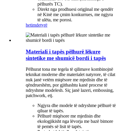
pëlhurës TC).
Direkt nga prodhuesi origjinal me qendër
në Kinë me çmim konkurrues, me ngjyra
të ulëta, me porosi.
hetim
detyrë
Materiali i tapës pëlhurë lëkure
sintetike me shumicë bordi i tapës
Pëlhurat tona me tegela të qilimave kombinojnë
teknikat moderne dhe materialet natyrore, të cilat
nuk janë vetëm miqësore me mjedisin dhe të
qëndrueshëm, por gjithashtu kanë procese të
ndryshme modelesh. Siç janë lazeri, embossing,
patchwork, etj.
Ngjyra dhe modele të ndryshme pëlhurë të
qiluar të tapës.
Pëlhurë miqësore me mjedisin dhe
ekologjikisht nga lëvorja me bazë bimore
të pemës së lisit të tapës.