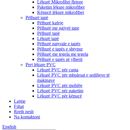
Lëkurë Mikrofibri fletore
Paketim lëkure mikrofiber
Këpucë lëkure mikrofiber
Pëlhurë tapë
Pëlhurë kafeje
Pëlhurë me ngjyrë tape
Pëlhurë tapë
Lëkurë tapë
Pëlhurë natyrale e tapës
Pëlhurë e tapës e shtypur
Pëlhurë me tegela me tegela
Pëlhurë e tapës së ylberit
Prej lëkure PVC
Lëkurë PVC për çanta
Lëkurë PVC për mbulesat e sediljeve të
makinave
Lëkurë PVC për mobilje
Lëkurë PVC për paketim
Lëkurë PVC për këpucë
Lajme
Fshat
Rreth nesh
Na kontaktoni
English