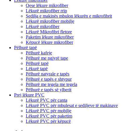
Lëkurë mikrofiber
Qese lëkure mikrofiber
Lëkurë mikrofiber rrip
Sedilja e makinës mbulon lëkurën e mikrofibrit
Lëkurë mikrofiber mobilje
Lëkurë mikrofiber
Lëkurë Mikrofibri fletore
Paketim lëkure mikrofiber
Këpucë lëkure mikrofiber
Pëlhurë tapë
Pëlhurë kafeje
Pëlhurë me ngjyrë tape
Pëlhurë tapë
Lëkurë tapë
Pëlhurë natyrale e tapës
Pëlhurë e tapës e shtypur
Pëlhurë me tegela me tegela
Pëlhurë e tapës së ylberit
Prej lëkure PVC
Lëkurë PVC për çanta
Lëkurë PVC për mbulesat e sediljeve të makinave
Lëkurë PVC për mobilje
Lëkurë PVC për paketim
Lëkurë PVC për këpucë