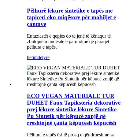
Pëlhurë lëkure sintetike e tapës me
tapiceri eko-miqësore për mobiljet e
çantave
Entuziastët e qepjes do të jenë të kënaqur të
zbulojnë mundësitë e pafundme që paraqet
pëlhura e tapës.
hetim
detyrë
ECO VEGAN MATERIALE TUR
DUHET Faux Tapiksteria dekorative
prej lëkure sintetike lëkure Sintetike
Pu Sintetik për këpucë zonjë që
rreshtojnë çanta këpucësh këpucësh
Pëlhura e tapës është po aq e qëndrueshme sa