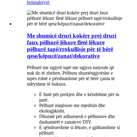
hetim
detyrë
Me shumicë druri kokërr prej druri
faux pëlhurë lëkure fletë lëkure
pëlhurë tapë/rrokullisje për të bërë
qese/këpucë/zanat/dekorative
Pëlhurë me ngjyrë tapë me ngjyra natyrale që
nuk do të zbehen. Pëlhura shumëngjyrëshe e
tapës është e përshtatshme për të bërë çanta të
ndryshme të bukura.
E butë për prekjen dhe e këndshme për tu
parë.
Pëlhurë miqësore me mjedisin dhe
ekologjikisht.
Dhuratë për adhuruesit e pëlhurave dhe
dashamirët e zanateve DIY.
E qëndrueshme si lëkure, e gjithanshme si
pëlhurë.