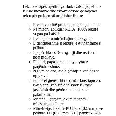
Lëkura e tapës rrjedh nga Bark Oak, një pëlhurë
lëkure inovative dhe eko-miqësore që ndjehet
rehat për prekjen sikur të ishte lëkure.
Prekni cilësinë pro dhe pikëpamjen unike.
Pa mizori, aplikuar PETA, 100% lëkurë
vegan pa kafshë.
Lehtë për tu mirëmbajtur dhe zgjatur.
E qëndrueshme si lëkure, e gjithanshme si
pëlhurë.
I papërshkueshëm nga uji dhe rezistent
ndaj njollave.
Pluhuri, papastërtia dhe yndyrat e
paqëndrueshme.
Ngjyrë pa azo, asnjë çështje e venitjes së
ngjyrave
Përdoret gjerësisht në çanta dore, tapiceri,
ri-tapiceri, këpucë dhe sandale, raste
jastëkësh dhe përdorime të tjera të
pakufizuara.
Materiali: çarçafë lëkure të tapës +
mbështetje pëlhure
Mbështetje: Lëkurë PU Faux (0.6 mm) ose
pëlhurë TC (0.25 mm, 63% pambuk 37%