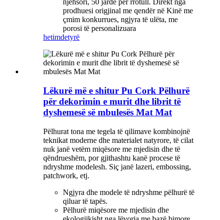
njehsori, 50 jardë për rrotull. Direkt nga
prodhuesi origjinal me qendër në Kinë me
çmim konkurrues, ngjyra të ulëta, me
porosi të personalizuara
hetim
detyrë
Lëkurë më e shitur Pu Cork Pëlhurë
për dekorimin e murit dhe librit të
dyshemesë së mbulesës Mat Mat
Pëlhurat tona me tegela të qilimave kombinojnë
teknikat moderne dhe materialet natyrore, të cilat
nuk janë vetëm miqësore me mjedisin dhe të
qëndrueshëm, por gjithashtu kanë procese të
ndryshme modelesh. Siç janë lazeri, embossing,
patchwork, etj.
Ngjyra dhe modele të ndryshme pëlhurë të
qiluar të tapës.
Pëlhurë miqësore me mjedisin dhe
ekologjikisht nga lëvorja me bazë bimore