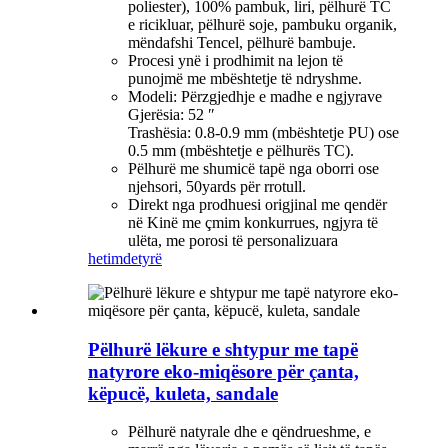
poliester), 100% pambuk, liri, pëlhurë TC
e ricikluar, pëlhurë soje, pambuku organik,
mëndafshi Tencel, pëlhurë bambuje.
Procesi ynë i prodhimit na lejon të
punojmë me mbështetje të ndryshme.
Modeli: Përzgjedhje e madhe e ngjyrave
Gjerësia: 52 ″
Trashësia: 0.8-0.9 mm (mbështetje PU) ose
0.5 mm (mbështetje e pëlhurës TC).
Pëlhurë me shumicë tapë nga oborri ose
njehsori, 50yards për rrotull.
Direkt nga prodhuesi origjinal me qendër
në Kinë me çmim konkurrues, ngjyra të
ulëta, me porosi të personalizuara
hetim
detyrë
Pëlhurë lëkure e shtypur me tapë
natyrore eko-miqësore për çanta,
këpucë, kuleta, sandale
Pëlhurë natyrale dhe e qëndrueshme, e