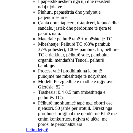
I papërshkueshëm nga uji dhe rezistent
ndaj njollave.
Pluhuri, papastërtia dhe yndyrat e
paqëndrueshme.
Çanta dore, tapiceri, ri-tapiceri, këpucë dhe
sandale, jastëk dhe përdorime të tjera të
pakufizuara.
Materiali: pëlhurë tapë + mbështetje TC
Mbështetje: Pëlhurë TC (63% pambuk
37% poliester), 100% pambuk, liri, pëlhurë
TC e ricikluar, pëlhurë soje, pambuku
organik, mëndafshi Tencel, pëlhurë
bambuje.
Procesi ynë i prodhimit na lejon të
punojmë me mbështetje të ndryshme.
Modeli: Përzgjedhje e madhe e ngjyrave
Gjerësia: 52 ″
Trashësia: 0.4-0.5 mm (mbështetja e
pëlhurës TC).
Pëlhurë me shumicë tapë nga oborri ose
njehsori, 50 jardë për rrotull. Direkt nga
prodhuesi origjinal me qendër në Kinë me
çmim konkurrues, ngjyra të ulëta, me
porosi të personalizuara
hetim
detyrë