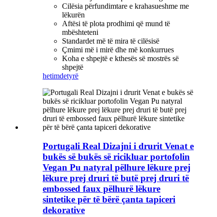
Cilësia përfundimtare e krahasueshme me
lëkurën
Aftësi të plota prodhimi që mund të
mbështeteni
Standardet më të mira të cilësisë
Çmimi më i mirë dhe më konkurrues
Koha e shpejtë e kthesës së mostrës së
shpejtë
hetim
detyrë
Portugali Real Dizajni i drurit Venat e
bukës së bukës së ricikluar portofolin
Vegan Pu natyral pëlhure lëkure prej
lëkure prej druri të butë prej druri të
embossed faux pëlhurë lëkure
sintetike për të bërë çanta tapiceri
dekorative