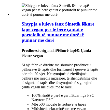
Shtypja e luleve faux Sintetik lëkure
tapë vegan për të bërë çantat e
portofolit të punuar me dorë të
punuar me dorë
Prodhuesi origjinal i
Pëlhurë tapë
& Çanta
lëkure vegan
Si një fabrikë direkte me shumicë prodhuesi i
pëlhurave të tapës dhe furnizuesi i qeseve të tapës
për mbi 20 vjet. Ne synojmë të zhvillojmë
pëlhura me mjedis miqësore, të shëndetshme dhe
të sigurta të tapës dhe të synojmë të sigurojmë
çanta vegan me cilësi më të mirë.
100% lëndë e parë e çertifikuar nga FSC
Natyrore FSC
Mbi 500 modele të rrobave të tapës
Mbështetje eko-miqësore me vegan