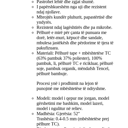
Pastrohet lehtë dhe zgjat shumë.
I papërshkueshëm nga uji dhe rezistent
ndaj njollave.
Mbrojtës kundër pluhurit, papastërtisë dhe
yndyrës.
Rezistent ndaj lagështirës dhe pa mikrobe.
Pëlhurë e mirë për çanta të punuara me
dorë, letër-muri, këpucë dhe sandale,
mbulesa jastëkësh dhe përdorime të tjera të
pakufizuara.
Materiali: Pëlhurë tape + mbështetëse TC
(63% pambuk 37% poliester), 100%
pambuk, li, pëlhurë TC e ricikluar, pëlhurë
soje, pambuk organik, mëndafsh Tencel,
pëlhurë bambuje.
Procesi ynë i prodhimit na lejon të
punojmë me mbështetëse të ndryshme.
Modeli: model i qepur me jorgan, model
gërshetimi me bashkim, model lazeri,
model i ngulitur në reliev.
Madhësia: Gjerësia: 52″
Trashësia: 0.4-0.5 mm (mbështetëse prej
pëlhure TC).