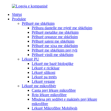
Shtëpi
Produkte
Pëlhurë me shkëlqim
Pëlhura dantelle me rrjetë me shkëlqim
Pëlhurë metalike me shkëlqim
Pëlhurë organze me shkëlqim
Pëlhurë sateni me shkëlqim
Pëlhurë me xixa me shkëlqim
Pëlhurë me shkëlqim prej tyli
Pëlhurë vinili me shkëlqim
Lëkurë PU
Lëkurë me bazë biologjike
Lëkurë e ricikluar
Lëkurë silikoni
Lëkurë pa tretës
Lëkurë vegane
Lëkurë me mikrofibër
Çanta prej lëkure mikrofibre
Rrip lëkure mikrofibre
Mbulesa për sediljet e makinës prej lëkure
mikrofibre
Lëkurë Mikrofibre Mobiljesh