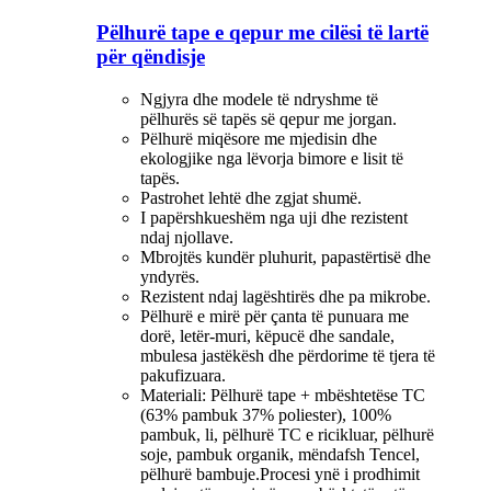
Pëlhurë tape e qepur me cilësi të lartë
për qëndisje
Ngjyra dhe modele të ndryshme të
pëlhurës së tapës së qepur me jorgan.
Pëlhurë miqësore me mjedisin dhe
ekologjike nga lëvorja bimore e lisit të
tapës.
Pastrohet lehtë dhe zgjat shumë.
I papërshkueshëm nga uji dhe rezistent
ndaj njollave.
Mbrojtës kundër pluhurit, papastërtisë dhe
yndyrës.
Rezistent ndaj lagështirës dhe pa mikrobe.
Pëlhurë e mirë për çanta të punuara me
dorë, letër-muri, këpucë dhe sandale,
mbulesa jastëkësh dhe përdorime të tjera të
pakufizuara.
Materiali: Pëlhurë tape + mbështetëse TC
(63% pambuk 37% poliester), 100%
pambuk, li, pëlhurë TC e ricikluar, pëlhurë
soje, pambuk organik, mëndafsh Tencel,
pëlhurë bambuje.
Procesi ynë i prodhimit