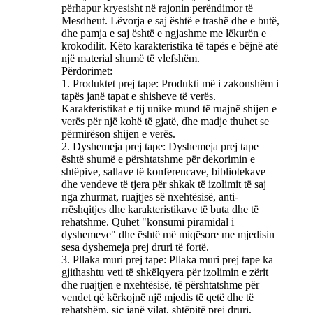
përhapur kryesisht në rajonin perëndimor të
Mesdheut. Lëvorja e saj është e trashë dhe e butë,
dhe pamja e saj është e ngjashme me lëkurën e
krokodilit. Këto karakteristika të tapës e bëjnë atë
një material shumë të vlefshëm.
Përdorimet:
1. Produktet prej tape: Produkti më i zakonshëm i
tapës janë tapat e shisheve të verës.
Karakteristikat e tij unike mund të ruajnë shijen e
verës për një kohë të gjatë, dhe madje thuhet se
përmirëson shijen e verës.
2. Dyshemeja prej tape: Dyshemeja prej tape
është shumë e përshtatshme për dekorimin e
shtëpive, sallave të konferencave, bibliotekave
dhe vendeve të tjera për shkak të izolimit të saj
nga zhurmat, ruajtjes së nxehtësisë, anti-
rrëshqitjes dhe karakteristikave të buta dhe të
rehatshme. Quhet "konsumi piramidal i
dyshemeve" dhe është më miqësore me mjedisin
sesa dyshemeja prej druri të fortë.
3. Pllaka muri prej tape: Pllaka muri prej tape ka
gjithashtu veti të shkëlqyera për izolimin e zërit
dhe ruajtjen e nxehtësisë, të përshtatshme për
vendet që kërkojnë një mjedis të qetë dhe të
rehatshëm, siç janë vilat, shtëpitë prej druri,