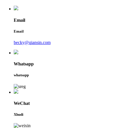
Email
Email
becky@qiansin.com
Whatsapp
whatsapp
WeChat
Xhudi