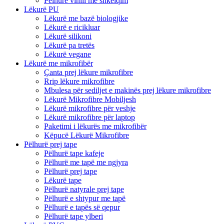
Pëlhurë vinili me shkëlqim
Lëkurë PU
Lëkurë me bazë biologjike
Lëkurë e ricikluar
Lëkurë silikoni
Lëkurë pa tretës
Lëkurë vegane
Lëkurë me mikrofibër
Çanta prej lëkure mikrofibre
Rrip lëkure mikrofibre
Mbulesa për sediljet e makinës prej lëkure mikrofibre
Lëkurë Mikrofibre Mobiljesh
Lëkurë mikrofibre për veshje
Lëkurë mikrofibre për laptop
Paketimi i lëkurës me mikrofibër
Këpucë Lëkurë Mikrofibre
Pëlhurë prej tape
Pëlhurë tape kafeje
Pëlhurë me tapë me ngjyra
Pëlhurë prej tape
Lëkurë tape
Pëlhurë natyrale prej tape
Pëlhurë e shtypur me tapë
Pëlhurë e tapës së qepur
Pëlhurë tape ylberi