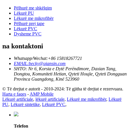
Pëlhurë me shkëlqim
Lëkurë PU
Lëkurë me mikrofibër
Pëlhurë prej tape
Lëkurë PVC
Dysheme PVC
na kontaktoni
Whatsapp/Wechat:+86 15818267721
EMAIL:becky@qiansin.com
SHTO: Nr 6, Korsia e Dytë Perëndimore, Daxian Tang,
Dongtou, Komuniteti Hetian, Qyteti Houjie, Qyteti Dongguan
Provinca Guangdong, Kinë 523960
© Të drejtat e autorit - 2010-2024: Të gjitha të drejtat e rezervuara.
Harta e faqes
-
AMP Mobile
Lëkurë artificiale
,
lëkurë artificiale
,
Lëkurë me mikrofibër
,
Lëkurë
PU
,
Lëkurë sintetike
,
Lëkurë PVC
,
Telefon