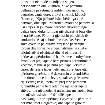
konsumit në modë që ndjekin shijen,
personalitetin dhe kulturën, duke përfshirë
pëlhurat e paketimit të jashtëm për mobilje,
bagazhe, çanta dore, artikuj shkrimi, këpucë,
fletore etj. Kjo pëlhurë është bërë nga tapë
natyrale, dhe tapë i referohet lëvores së pemëve si
lisi i tapës. Kjo lëvore përbëhet kryesisht nga
qeliza tape, duke formuar një shtresë të butë dhe
të trashë tape. Përdoret gjerësisht për shkak të
strukturës së saj të butë dhe elastike. Vetitë e
shkëlqyera të pëlhurave prej tape përfshijnë
forcën dhe fortësinë e përshtatshme, të cilat e
lejojnë atë të përshtatet dhe të përmbushë
kërkesat e përdorimit të hapësirave të ndryshme.
Produktet prej tape të bëra përmes përpunimit të
veçantë, të tilla si pëlhura prej tape, lëkura e
tapës, dërrasa e tapës, letër-muri prej tape etj.,
përdoren gjerësisht në dekorimin e brendshëm
dhe rinovimin e hoteleve, spitaleve, palestrave
etj. Përveç kësaj, pëlhurat prej tape përdoren
gjithashtu për të bërë letër me një sipërfaqe të
shtypur me një model të ngjashëm me tapën, letër
me një shtresë shumë të hollë tape të
bashkangjitur në sipërfaqe (kryesisht e përdorur
për mbajtëset e cigareve) dhe tapë të grirë të