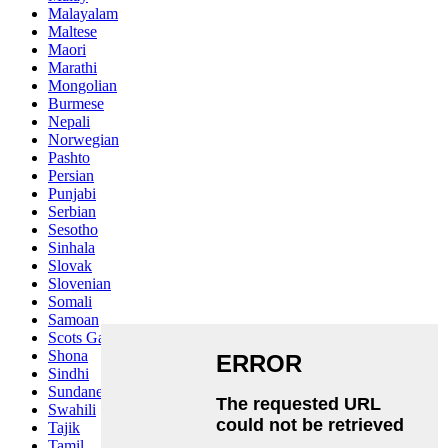
Malayalam
Maltese
Maori
Marathi
Mongolian
Burmese
Nepali
Norwegian
Pashto
Persian
Punjabi
Serbian
Sesotho
Sinhala
Slovak
Slovenian
Somali
Samoan
Scots Gaelic
Shona
Sindhi
Sundanese
Swahili
Tajik
Tamil