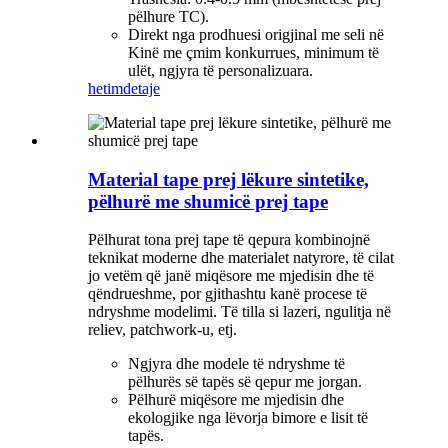
pëlhure TC).
Direkt nga prodhuesi origjinal me seli në
Kinë me çmim konkurrues, minimum të
ulët, ngjyra të personalizuara.
hetim
detaje
Material tape prej lëkure sintetike,
pëlhurë me shumicë prej tape
Pëlhurat tona prej tape të qepura kombinojnë
teknikat moderne dhe materialet natyrore, të cilat
jo vetëm që janë miqësore me mjedisin dhe të
qëndrueshme, por gjithashtu kanë procese të
ndryshme modelimi. Të tilla si lazeri, ngulitja në
reliev, patchwork-u, etj.
Ngjyra dhe modele të ndryshme të
pëlhurës së tapës së qepur me jorgan.
Pëlhurë miqësore me mjedisin dhe
ekologjike nga lëvorja bimore e lisit të
tapës.