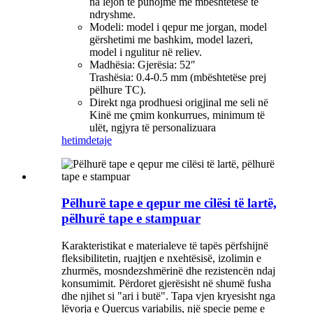
na lejon të punojmë me mbështetëse të
ndryshme.
Modeli: model i qepur me jorgan, model
gërshetimi me bashkim, model lazeri,
model i ngulitur në reliev.
Madhësia: Gjerësia: 52″
Trashësia: 0.4-0.5 mm (mbështetëse prej
pëlhure TC).
Direkt nga prodhuesi origjinal me seli në
Kinë me çmim konkurrues, minimum të
ulët, ngjyra të personalizuara
hetim
detaje
Pëlhurë tape e qepur me cilësi të lartë,
pëlhurë tape e stampuar
Karakteristikat e materialeve të tapës përfshijnë
fleksibilitetin, ruajtjen e nxehtësisë, izolimin e
zhurmës, mosndezshmërinë dhe rezistencën ndaj
konsumimit. Përdoret gjerësisht në shumë fusha
dhe njihet si "ari i butë". Tapa vjen kryesisht nga
lëvorja e Quercus variabilis, një specie peme e