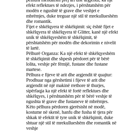
efekt reflektues të ndezjes, i përshtatshëm për
modën e ngushtë të grave dhe veshjet e
mbrëmjes, duke treguar një stil të mrekullueshëm
dhe romantik. ‌
Fijet e shkëlqyera të shkëlqimit: siç është fijet e
shkëlqyera të shkëlqyera të Glitter, kanë një efekt
unik të shkëlqyeshëm të shkëlqimit, të
përshtatshëm për modën dhe dekorimin e nivelit
të lartë. ‌
Pëlhurë Organza: Ka një efekt të shkëlqyeshëm
të shkëlqimit dhe shpesh përdoret për të bërë
lolita, veshje për fëmijë, fustane dhe fustane
martese. ‌
Pëlhura e fijeve të arit dhe argjendit të quajtur:
Prodhuar nga gërshetimi i fijeve të arit dhe
argjendit në një makinë rrethore të thurjes,
sipërfaqja ka një efekt të fortë reflektues dhe
shkëlqyes, i përshtatshëm për të bërë veshje të
ngushta të grave dhe fustaneve të mbrëmjes.
Këto pëlhura përdoren gjerësisht në modë,
kostume në skenë, hanfu dhe fusha të tjera për
shkak të efektit të tyre unik të shkëlqimit, duke
shtuar një stil të mrekullueshëm dhe romantik në
veshje