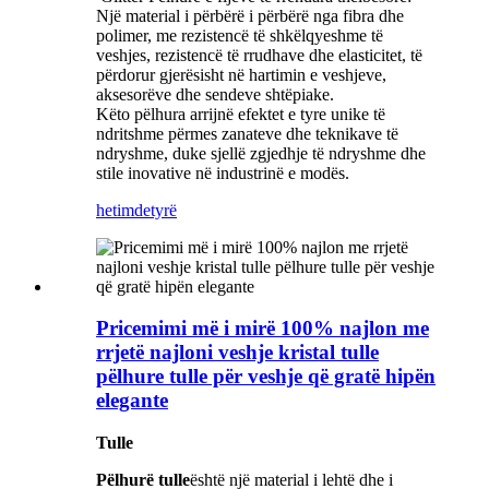
Një material i përbërë i përbërë nga fibra dhe
polimer, me rezistencë të shkëlqyeshme të
veshjes, rezistencë të rrudhave dhe elasticitet, të
përdorur gjerësisht në hartimin e veshjeve,
aksesorëve dhe sendeve shtëpiake.
Këto pëlhura arrijnë efektet e tyre unike të
ndritshme përmes zanateve dhe teknikave të
ndryshme, duke sjellë zgjedhje të ndryshme dhe
stile inovative në industrinë e modës.
hetim
detyrë
Pricemimi më i mirë 100% najlon me
rrjetë najloni veshje kristal tulle
pëlhure tulle për veshje që gratë hipën
elegante
Tulle
Pëlhurë tulle
është një material i lehtë dhe i