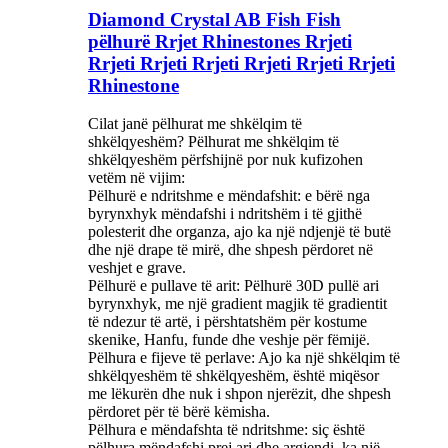
Diamond Crystal AB Fish Fish
pëlhurë Rrjet Rhinestones Rrjeti
Rrjeti Rrjeti Rrjeti Rrjeti Rrjeti Rrjeti
Rhinestone
Cilat janë pëlhurat me shkëlqim të
shkëlqyeshëm? Pëlhurat me shkëlqim të
shkëlqyeshëm përfshijnë por nuk kufizohen
vetëm në vijim:
Pëlhurë e ndritshme e mëndafshit: e bërë nga
byrynxhyk mëndafshi i ndritshëm i të gjithë
polesterit dhe organza, ajo ka një ndjenjë të butë
dhe një drape të mirë, dhe shpesh përdoret në
veshjet e grave. ‌
Pëlhurë e pullave të arit: Pëlhurë 30D pullë ari
byrynxhyk, me një gradient magjik të gradientit
të ndezur të artë, i përshtatshëm për kostume
skenike, Hanfu, funde dhe veshje për fëmijë. ‌
Pëlhura e fijeve të perlave: Ajo ka një shkëlqim të
shkëlqyeshëm të shkëlqyeshëm, është miqësor
me lëkurën dhe nuk i shpon njerëzit, dhe shpesh
përdoret për të bërë këmisha. ‌
Pëlhura e mëndafshta të ndritshme: siç është
pëlhura mëndafshi prej ari dhe argjendi, ka një