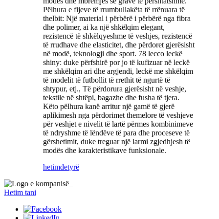
modës dhe mbrëmjes së grave të përshtatshme. ‌
Pëlhura e fijeve të rrumbullakëta të rrënuara të
thelbit: Një material i përbërë i përbërë nga fibra
dhe polimer, ai ka një shkëlqim elegant,
rezistencë të shkëlqyeshme të veshjes, rezistencë
të rrudhave dhe elasticitet, dhe përdoret gjerësisht
në modë, teknologji dhe sport. ‌78 lecco leckë
‌shiny: duke përfshirë por jo të kufizuar në leckë
me shkëlqim ari dhe argjendi, leckë me shkëlqim
të modelit të futbollit të rrethit të ngurtë të
shtypur, etj., Të përdorura gjerësisht në veshje,
tekstile në shtëpi, bagazhe dhe fusha të tjera. ‌
Këto pëlhura kanë arritur një gamë të gjerë
aplikimesh nga përdorimet themelore të veshjeve
për veshjet e nivelit të lartë përmes kombinimeve
të ndryshme të lëndëve të para dhe proceseve të
gërshetimit, duke treguar një larmi zgjedhjesh të
modës dhe karakteristikave funksionale.
hetim
detyrë
Hetim tani