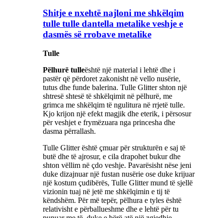
Shitje e nxehtë najloni me shkëlqim
tulle tulle dantella metalike veshje e
dasmës së rrobave metalike
Tulle
Pëlhurë tulle
është një material i lehtë dhe i
pastër që përdoret zakonisht në vello nusërie,
tutus dhe funde balerina. Tulle Glitter shton një
shtresë shtesë të shkëlqimit në pëlhurë, me
grimca me shkëlqim të ngulitura në rrjetë tulle.
Kjo krijon një efekt magjik dhe eterik, i përsosur
për veshjet e frymëzuara nga princesha dhe
dasma përrallash.
Tulle Glitter është çmuar për strukturën e saj të
butë dhe të ajrosur, e cila drapohet bukur dhe
shton vëllim në çdo veshje. Pavarësisht nëse jeni
duke dizajnuar një fustan nusërie ose duke krijuar
një kostum çudibërës, Tulle Glitter mund të sjellë
vizionin tuaj në jetë me shkëlqimin e tij të
këndshëm. Për më tepër, pëlhura e tyles është
relativisht e përballueshme dhe e lehtë për tu
punuar me të, duke e bërë atë një zgjedhje