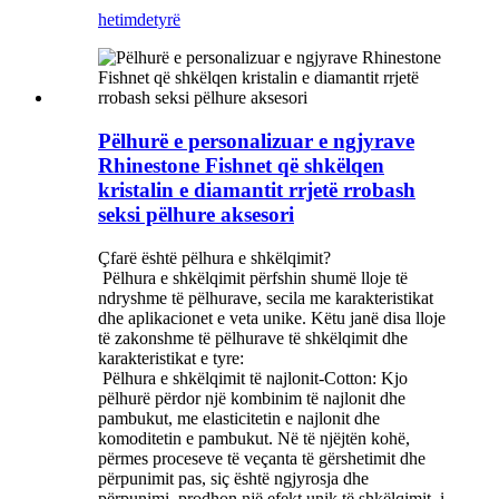
hetim
detyrë
Pëlhurë e personalizuar e ngjyrave
Rhinestone Fishnet që shkëlqen
kristalin e diamantit rrjetë rrobash
seksi pëlhure aksesori
Çfarë është pëlhura e shkëlqimit?
‌ Pëlhura e shkëlqimit përfshin shumë lloje të
ndryshme të pëlhurave, secila me karakteristikat
dhe aplikacionet e veta unike. Këtu janë disa lloje
të zakonshme të pëlhurave të shkëlqimit dhe
karakteristikat e tyre:
‌ Pëlhura e shkëlqimit të najlonit-Cotton: Kjo
pëlhurë përdor një kombinim të najlonit dhe
pambukut, me elasticitetin e najlonit dhe
komoditetin e pambukut. Në të njëjtën kohë,
përmes proceseve të veçanta të gërshetimit dhe
përpunimit pas, siç është ngjyrosja dhe
përpunimi, prodhon një efekt unik të shkëlqimit, i