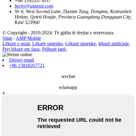
+86 13925573057
becky@qiansin.com
Nr 6, West Second Lane, Daxian Tang, Dongtou, Komuniteti
Hetian, Qyteti Houjie, Provinca Guangdong Dongguan City,
Kinë 523960
© Copyright - 2010-2024: Të gjitha të drejtat e rezervuara.
Sitap
-
AMP Mobile
Lëkurë e pusit
,
Lëkurë sintetike
,
Lëkurë sintetike
,
lëkurë artificiale
,
Prej lëkure me faux
,
Pëlhurë tapë
,
Dërgoj email
+86 15818267721
wechat
whatsapp
x