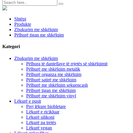
Shtëpi
Produkte
Zbukurim me shkëlqim
Pëlhurë tigan me shkëlqim
Kategori
Zbukurim me shkëlqim
Pëlhura të dantellave të rrjetës së shkëlqimit
Pëlhurë me shkëlqim metalik
Pëlhurë organza me shkëlqim
Pëlhurë satirë me shkëlqim
Pëlhurë me shkëlqim sekuencash
Pëlhurë tigan me shkëlqim
Pëlhurë me shkëlqim vinyl
Lëkurë e pusit
Prej lëkure biobletare
Lëkurë e ricikluar
Lëkurë silikoni
Lëkurë pa tretës
Lëkurë vegan