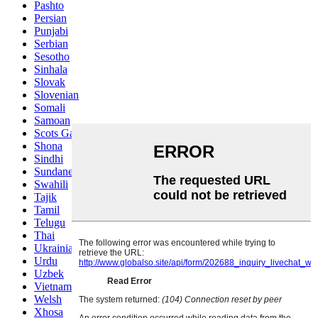
Pashto
Persian
Punjabi
Serbian
Sesotho
Sinhala
Slovak
Slovenian
Somali
Samoan
Scots Gaelic
Shona
Sindhi
Sundanese
Swahili
Tajik
Tamil
Telugu
Thai
Ukrainian
Urdu
Uzbek
Vietnamese
Welsh
Xhosa