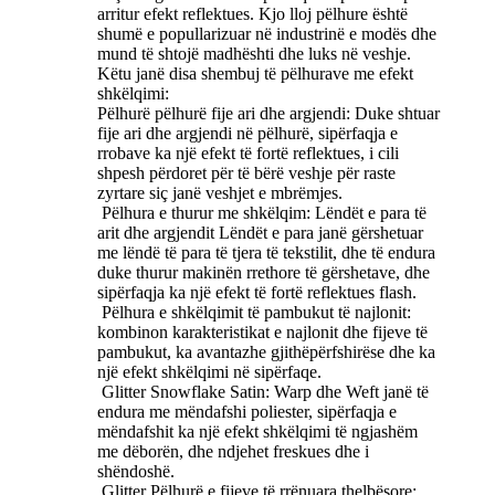
arritur efekt reflektues. Kjo lloj pëlhure është
shumë e popullarizuar në industrinë e modës dhe
mund të shtojë madhështi dhe luks në veshje.
Këtu janë disa shembuj të pëlhurave me efekt
shkëlqimi:
Pëlhurë pëlhurë fije ari dhe argjendi: Duke shtuar
fije ari dhe argjendi në pëlhurë, sipërfaqja e
rrobave ka një efekt të fortë reflektues, i cili
shpesh përdoret për të bërë veshje për raste
zyrtare siç janë veshjet e mbrëmjes.
‌ Pëlhura e thurur me shkëlqim: Lëndët e para të
arit dhe argjendit Lëndët e para janë gërshetuar
me lëndë të para të tjera të tekstilit, dhe të endura
duke thurur makinën rrethore të gërshetave, dhe
sipërfaqja ka një efekt të fortë reflektues flash.
‌ Pëlhura e shkëlqimit të pambukut të najlonit:
kombinon karakteristikat e najlonit dhe fijeve të
pambukut, ka avantazhe gjithëpërfshirëse dhe ka
një efekt shkëlqimi në sipërfaqe.
‌ Glitter Snowflake Satin: Warp dhe Weft janë të
endura me mëndafshi poliester, sipërfaqja e
mëndafshit ka një efekt shkëlqimi të ngjashëm
me dëborën, dhe ndjehet freskues dhe i
shëndoshë.
‌ Glitter Pëlhurë e fijeve të rrënuara thelbësore: