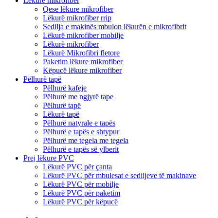
Lëkurë mikrofiber
Qese lëkure mikrofiber
Lëkurë mikrofiber rrip
Sedilja e makinës mbulon lëkurën e mikrofibrit
Lëkurë mikrofiber mobilje
Lëkurë mikrofiber
Lëkurë Mikrofibri fletore
Paketim lëkure mikrofiber
Këpucë lëkure mikrofiber
Pëlhurë tapë
Pëlhurë kafeje
Pëlhurë me ngjyrë tape
Pëlhurë tapë
Lëkurë tapë
Pëlhurë natyrale e tapës
Pëlhurë e tapës e shtypur
Pëlhurë me tegela me tegela
Pëlhurë e tapës së ylberit
Prej lëkure PVC
Lëkurë PVC për çanta
Lëkurë PVC për mbulesat e sediljeve të makinave
Lëkurë PVC për mobilje
Lëkurë PVC për paketim
Lëkurë PVC për këpucë