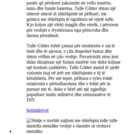
pastër që përdoret zakonisht në vello nusërie,
tutus dhe funde balerina. Tulle Glitter shton një
shtresë shtesë të shkëlqimit në pëlhurë, me
grimca me shkëlqim të ngulitura në rrjetë tulle.
Kjo krijon një efekt magjik dhe eterik, i përsosur
për veshjet e frymëzuara nga princesha dhe
dasma përrallash.
Tulle Glitter është çmuar për strukturën e saj të
butë dhe të ajrosur, e cila drapohet bukur dhe
shton vëllim në çdo veshje. Pavarësisht nëse jeni
duke dizajnuar një fustan nusërie ose duke krijuar
një kostum çudibërës, Tulle Glitter mund të sjellë
vizionin tuaj në jetë me shkëlqimin e tij të
këndshëm. Për më tepër, pëlhura e tyles është
relativisht e përballueshme dhe e lehtë për tu
punuar me të, duke e bërë atë një zgjedhje
popullore midis stilistëve dhe entuziastëve të
DIY.
hetim
detyrë