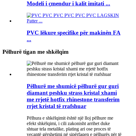
Modeli i çmendur i kalit imitati ...
PVC lëkure specifike për makinën FA
...
Pëlhurë tigan me shkëlqim
Pëlhurë me shumicë pëlhurë gur guri
diamant peshku strass kristal xhami
me rrjetë hotfix rhinestone transferim
rrjet kristal të rrafshuar
Pëlhura e shkëlqimit është një lloj pëlhure me
efekt shkëlqimi, i cili zakonisht arrihet duke
shtuar tela metalike, plating ari ose proces të
veçantë gërshetimi në sipërfaqen e pëlhurës për të