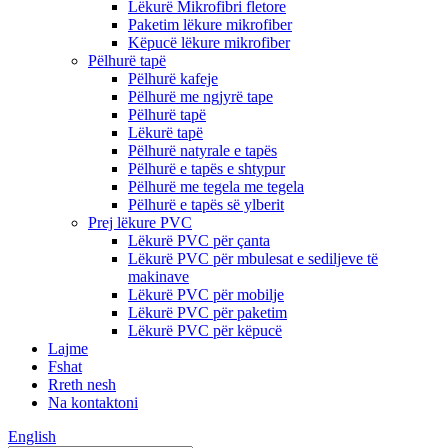
Lëkurë Mikrofibri fletore
Paketim lëkure mikrofiber
Këpucë lëkure mikrofiber
Pëlhurë tapë
Pëlhurë kafeje
Pëlhurë me ngjyrë tape
Pëlhurë tapë
Lëkurë tapë
Pëlhurë natyrale e tapës
Pëlhurë e tapës e shtypur
Pëlhurë me tegela me tegela
Pëlhurë e tapës së ylberit
Prej lëkure PVC
Lëkurë PVC për çanta
Lëkurë PVC për mbulesat e sediljeve të
makinave
Lëkurë PVC për mobilje
Lëkurë PVC për paketim
Lëkurë PVC për këpucë
Lajme
Fshat
Rreth nesh
Na kontaktoni
English