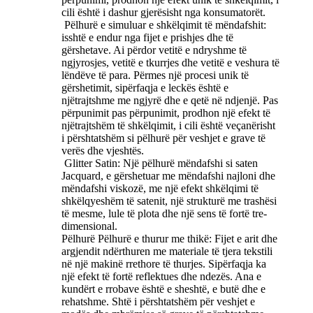
cili është i dashur gjerësisht nga konsumatorët. ‌
‌ Pëlhurë e simuluar e shkëlqimit të mëndafshit:
isshtë e endur nga fijet e prishjes dhe të
gërshetave. Ai përdor vetitë e ndryshme të
ngjyrosjes, vetitë e tkurrjes dhe vetitë e veshura të
lëndëve të para. Përmes një procesi unik të
gërshetimit, sipërfaqja e leckës është e
njëtrajtshme me ngjyrë dhe e qetë në ndjenjë. Pas
përpunimit pas përpunimit, prodhon një efekt të
njëtrajtshëm të shkëlqimit, i cili është veçanërisht
i përshtatshëm si pëlhurë për veshjet e grave të
verës dhe vjeshtës. ‌
‌ Glitter Satin: Një pëlhurë mëndafshi si saten
Jacquard, e gërshetuar me mëndafshi najloni dhe
mëndafshi viskozë, me një efekt shkëlqimi të
shkëlqyeshëm të satenit, një strukturë me trashësi
të mesme, lule të plota dhe një sens të fortë tre-
dimensional. ‌
Pëlhurë Pëlhurë e thurur me thikë: Fijet e arit dhe
argjendit ndërthuren me materiale të tjera tekstili
në një makinë rrethore të thurjes. Sipërfaqja ka
një efekt të fortë reflektues dhe ndezës. Ana e
kundërt e rrobave është e sheshtë, e butë dhe e
rehatshme. Shtë i përshtatshëm për veshjet e