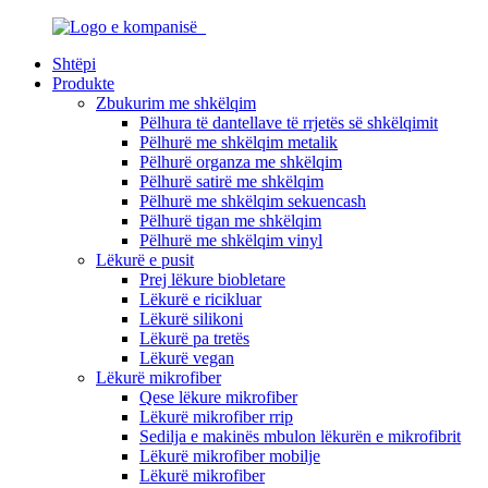
Shtëpi
Produkte
Zbukurim me shkëlqim
Pëlhura të dantellave të rrjetës së shkëlqimit
Pëlhurë me shkëlqim metalik
Pëlhurë organza me shkëlqim
Pëlhurë satirë me shkëlqim
Pëlhurë me shkëlqim sekuencash
Pëlhurë tigan me shkëlqim
Pëlhurë me shkëlqim vinyl
Lëkurë e pusit
Prej lëkure biobletare
Lëkurë e ricikluar
Lëkurë silikoni
Lëkurë pa tretës
Lëkurë vegan
Lëkurë mikrofiber
Qese lëkure mikrofiber
Lëkurë mikrofiber rrip
Sedilja e makinës mbulon lëkurën e mikrofibrit
Lëkurë mikrofiber mobilje
Lëkurë mikrofiber