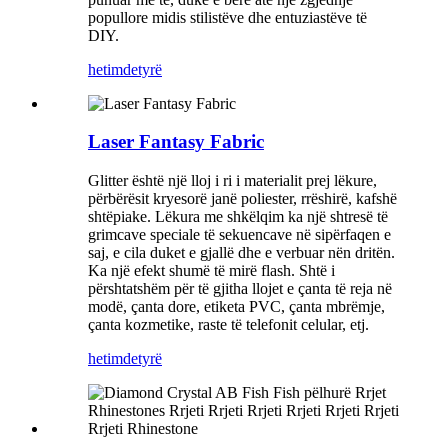
popullore midis stilistëve dhe entuziastëve të
DIY.
hetim
detyrë
Laser Fantasy Fabric
Glitter është një lloj i ri i materialit prej lëkure,
përbërësit kryesorë janë poliester, rrëshirë, kafshë
shtëpiake. Lëkura me shkëlqim ka një shtresë të
grimcave speciale të sekuencave në sipërfaqen e
saj, e cila duket e gjallë dhe e verbuar nën dritën.
Ka një efekt shumë të mirë flash. Shtë i
përshtatshëm për të gjitha llojet e çanta të reja në
modë, çanta dore, etiketa PVC, çanta mbrëmje,
çanta kozmetike, raste të telefonit celular, etj.
hetim
detyrë