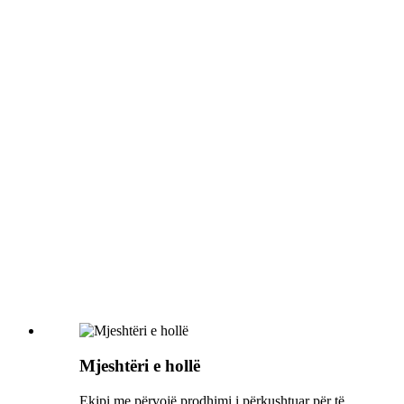
Mjeshtëri e hollë
Ekipi me përvojë prodhimi i përkushtuar për të