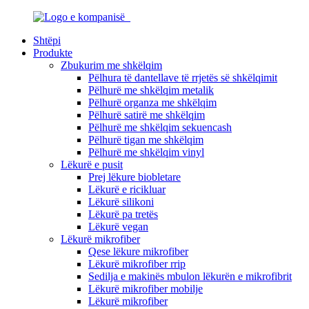
Shtëpi
Produkte
Zbukurim me shkëlqim
Pëlhura të dantellave të rrjetës së shkëlqimit
Pëlhurë me shkëlqim metalik
Pëlhurë organza me shkëlqim
Pëlhurë satirë me shkëlqim
Pëlhurë me shkëlqim sekuencash
Pëlhurë tigan me shkëlqim
Pëlhurë me shkëlqim vinyl
Lëkurë e pusit
Prej lëkure biobletare
Lëkurë e ricikluar
Lëkurë silikoni
Lëkurë pa tretës
Lëkurë vegan
Lëkurë mikrofiber
Qese lëkure mikrofiber
Lëkurë mikrofiber rrip
Sedilja e makinës mbulon lëkurën e mikrofibrit
Lëkurë mikrofiber mobilje
Lëkurë mikrofiber