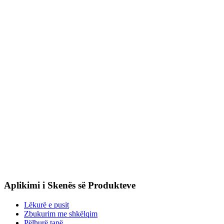
Aplikimi i Skenës së Produkteve
Lëkurë e pusit
Zbukurim me shkëlqim
Pëlhurë tapë