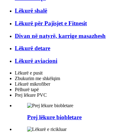
Lëkurë shalë
Lëkurë për Pajisjet e Fitnesit
Divan në natyrë, karrige masazhesh
Lëkurë detare
Lëkurë aviacioni
Lëkurë e pusit
Zbukurim me shkëlqim
Lëkurë mikrofiber
Pëlhurë tapë
Prej lëkure PVC
Prej lëkure biobletare