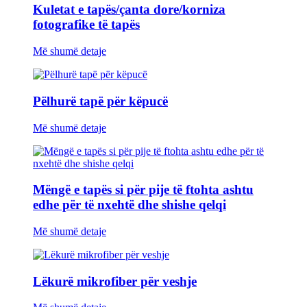
Kuletat e tapës/çanta dore/korniza
fotografike të tapës
Më shumë detaje
Pëlhurë tapë për këpucë
Më shumë detaje
Mëngë e tapës si për pije të ftohta ashtu
edhe për të nxehtë dhe shishe qelqi
Më shumë detaje
Lëkurë mikrofiber për veshje