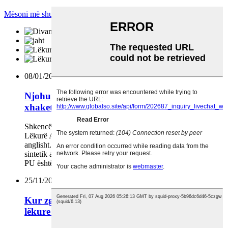
Mësoni më shumë+
08/01/2025
Njohuri popullore për pëlhurat e zakonshme të
xhaketës prej lëkure. Si të blini xhaketa lëkure?
Shkencë e pëlhurave | Pëlhura prej lëkure të zakonshme PU
Lëkurë Artificiale PU është shkurtesa e poly urethane në
anglisht. Lëkura PU është një lloj materiali lëkure i imitimit
sintetik artificial. Emri i tij kimik është "poliuretani". Lëkura
PU është sipërfaqja e poliuretanit, e njohur edhe si r ...
25/11/2024
Kur zgjidhni këpucë, lëkure mikrofiber vs
lëkure sintetike!