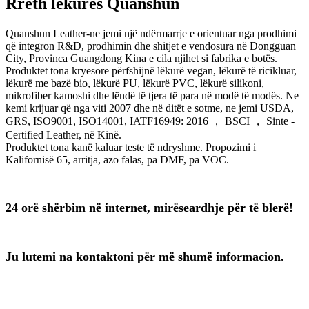
Rreth lëkurës Quanshun
Quanshun Leather-ne jemi një ndërmarrje e orientuar nga prodhimi
që integron R&D, prodhimin dhe shitjet e vendosura në Dongguan
City, Provinca Guangdong Kina e cila njihet si fabrika e botës.
Produktet tona kryesore përfshijnë lëkurë vegan, lëkurë të ricikluar,
lëkurë me bazë bio, lëkurë PU, lëkurë PVC, lëkurë silikoni,
mikrofiber kamoshi dhe lëndë të tjera të para në modë të modës. Ne
kemi krijuar që nga viti 2007 dhe në ditët e sotme, ne jemi USDA,
GRS, ISO9001, ISO14001, IATF16949: 2016 ， BSCI ， Sinte -
Certified Leather, në Kinë.
Produktet tona kanë kaluar teste të ndryshme. Propozimi i
Kalifornisë 65, arritja, azo falas, pa DMF, pa VOC.
24 orë shërbim në internet, mirëseardhje për të blerë!
Ju lutemi na kontaktoni për më shumë informacion.