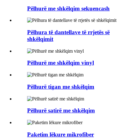
Pëlhurë me shkëlqim sekuencash
Pëlhura të dantellave të rrjetës së
shkëlqimit
Pëlhurë me shkëlqim vinyl
Pëlhurë tigan me shkëlqim
Pëlhurë satirë me shkëlqim
Paketim lëkure mikrofiber