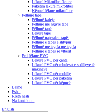
Lëkurë Mikrofibri fletore
Paketim lëkure mikrofiber
Këpucë lëkure mikrofiber
Pëlhurë tapë
Pëlhurë kafeje
Pëlhurë me ngjyrë tape
Pëlhurë tapë
Lëkurë tapë
Pëlhurë natyrale e tapës
Pëlhurë e tapës e shtypur
Pëlhurë me tegela me tegela
Pëlhurë e tapës së ylberit
Prej lëkure PVC
Lëkurë PVC për çanta
Lëkurë PVC për mbulesat e sediljeve të
makinave
Lëkurë PVC për mobilje
Lëkurë PVC për paketim
Lëkurë PVC për këpucë
Lajme
Fshat
Rreth nesh
Na kontaktoni
English