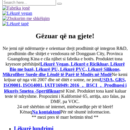
Gëzuar që na gjete!
Ne jemi një ndërmarrje e orientuar drejt prodhimit që integron R&D,
prodhimin dhe shitjet e vendosura në Dongguan City, Provinca
Guangdong Kina e cila njihet si fabrika e botës. Produktet tona
kryesore përfshijnë
Lëkurë Vegan, Lëkurë e Ricikluar, Lëkurë
Bio me bazë, Lëkurë PU, Lëkurë PVC, Lëkurë Silikone,
Mikrofiber Suede dhe Lëndë të Parë të Modës në Modë
Ne kemi
krijuar që nga viti 2007 dhe në ditët e sotme, ne jemi
USDA, GRS,
ISO9001, ISO14001, IATF16949: 2016 ， BSCI ， Prodhuesi i
lëkurës Smetea -Spertifikuar
në Kinë. Produktet tona kanë kaluar
teste të ndryshme. Propozimi i Kalifornisë 65, arritja, azo falas, pa
DMF, pa VOC.
24 orë shërbim në internet, mirëseardhje për të blerë!
Kënaq
Na kontaktoni
Për më shumë informacion.
** mezi pres të marr hetimin tënd **
Lëkurë lundrimi