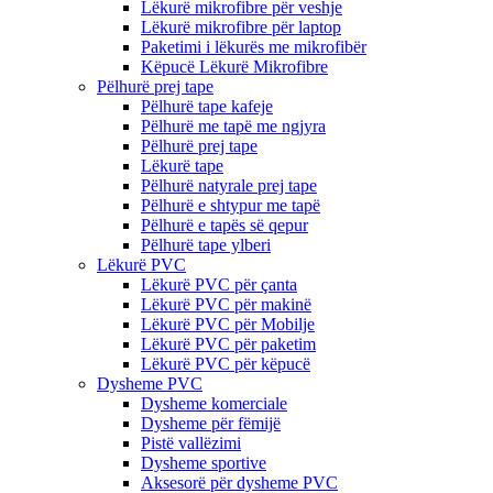
Lëkurë mikrofibre për veshje
Lëkurë mikrofibre për laptop
Paketimi i lëkurës me mikrofibër
Këpucë Lëkurë Mikrofibre
Pëlhurë prej tape
Pëlhurë tape kafeje
Pëlhurë me tapë me ngjyra
Pëlhurë prej tape
Lëkurë tape
Pëlhurë natyrale prej tape
Pëlhurë e shtypur me tapë
Pëlhurë e tapës së qepur
Pëlhurë tape ylberi
Lëkurë PVC
Lëkurë PVC për çanta
Lëkurë PVC për makinë
Lëkurë PVC për Mobilje
Lëkurë PVC për paketim
Lëkurë PVC për këpucë
Dysheme PVC
Dysheme komerciale
Dysheme për fëmijë
Pistë vallëzimi
Dysheme sportive
Aksesorë për dysheme PVC