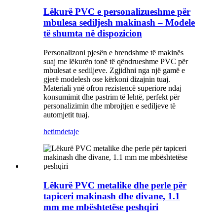
Lëkurë PVC e personalizueshme për
mbulesa sediljesh makinash – Modele
të shumta në dispozicion
Personalizoni pjesën e brendshme të makinës
suaj me lëkurën tonë të qëndrueshme PVC për
mbulesat e sediljeve. Zgjidhni nga një gamë e
gjerë modelesh ose kërkoni dizajnin tuaj.
Materiali ynë ofron rezistencë superiore ndaj
konsumimit dhe pastrim të lehtë, perfekt për
personalizimin dhe mbrojtjen e sediljeve të
automjetit tuaj.
hetim
detaje
Lëkurë PVC metalike dhe perle për
tapiceri makinash dhe divane, 1.1
mm me mbështetëse peshqiri