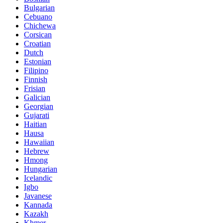
Bulgarian
Cebuano
Chichewa
Corsican
Croatian
Dutch
Estonian
Filipino
Finnish
Frisian
Galician
Georgian
Gujarati
Haitian
Hausa
Hawaiian
Hebrew
Hmong
Hungarian
Icelandic
Igbo
Javanese
Kannada
Kazakh
Khmer