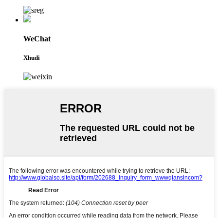
WeChat
Xhudi