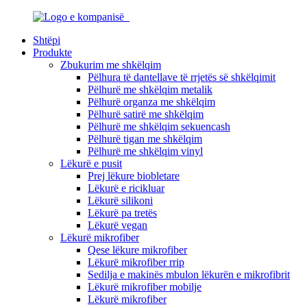
Shtëpi
Produkte
Zbukurim me shkëlqim
Pëlhura të dantellave të rrjetës së shkëlqimit
Pëlhurë me shkëlqim metalik
Pëlhurë organza me shkëlqim
Pëlhurë satirë me shkëlqim
Pëlhurë me shkëlqim sekuencash
Pëlhurë tigan me shkëlqim
Pëlhurë me shkëlqim vinyl
Lëkurë e pusit
Prej lëkure biobletare
Lëkurë e ricikluar
Lëkurë silikoni
Lëkurë pa tretës
Lëkurë vegan
Lëkurë mikrofiber
Qese lëkure mikrofiber
Lëkurë mikrofiber rrip
Sedilja e makinës mbulon lëkurën e mikrofibrit
Lëkurë mikrofiber mobilje
Lëkurë mikrofiber