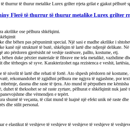
ny Flerë të thurrur të thurur metalike Lurex grilter rr
 akrilike ose pëlhura shkëlqimi.
hkëlqimit
ke dhe bëhen pas përpunimit special. Një sasi e madhe akrilike i shtohet
ke kanë një strukturë të butë, shkëlqim të lartë dhe ndjenjë delikate. Në
ë ato përdoren gjerësisht në veshje rastësore, pallto, kostume, etj.
 bëhen duke përzier materiale të fibrave me tela metalikë, vazhdime dhe
t dhe tërheqjes së syve. Karakterizohet nga rezistenca e veshit, lartësia
të nivelit të lartë dhe rehati të fortë. Ato shpesh përdoren në kostume, e
vatë, rekomandohet të zgjidhni pëlhura me ngjyra të ngjashme, por textur
mbrëmje, dasma dhe raste të tjera. Ato mund të përputhen me këmisha të
 duhet të theksohet se në raste zyrtare, pëlhurat e shkëlqimit nuk janë
 e panevojshme dhe vëmendjen e tepërt.
ra shumë të veçanta, të cilat mund të luajnë një efekt unik në raste dh
rës dhe stilit personal.