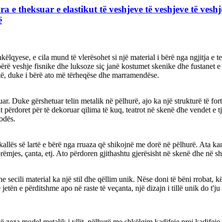
e theksuar e elastikut të veshjeve të veshjeve të veshje
ë
yese, e cila mund të vlerësohet si një material i bërë nga ngjitja e tel
 bërë veshje fisnike dhe luksoze siç janë kostumet skenike dhe fustanet 
artë, duke i bërë ato më tërheqëse dhe marramendëse.
ar. Duke gërshetuar telin metalik në pëlhurë, ajo ka një strukturë të f
ërdoret për të dekoruar qilima të kuq, teatrot në skenë dhe vendet e tj
modës.
allës së lartë e bërë nga rruaza që shikojnë me dorë në pëlhurë. Ata 
mbrëmjes, çanta, etj. Ato përdoren gjithashtu gjerësisht në skenë dhe në 
e secili material ka një stil dhe qëllim unik. Nëse doni të bëni rrobat, 
jetën e përditshme apo në raste të veçanta, një dizajn i tillë unik do t'ju