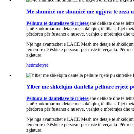
Me shumicë me shumicë me ngjyra të zeza me 
Pëlhura të dantellave të rrjetës
janë delikate dhe të leht
janë zbukuruar me detaje me shkëlqim, të tilla si fijet me
përdoren për fustanet e nuseve, veshjet e mbrëmjes dhe 
Një nga avantazhet e LACE Mesh me detaje të shkëlqimit ë
femërore që është e përsosur për raste të veçanta. Për më t
zgjatura.
hetim
detyrë
Ylber me shkëlqim dantella pëlhure rrjetë pu
Pëlhura të dantellave të rrjetës
janë delikate dhe të leht
janë zbukuruar me detaje me shkëlqim, të tilla si fijet me
përdoren për fustanet e nuseve, veshjet e mbrëmjes dhe 
Një nga avantazhet e LACE Mesh me detaje të shkëlqimit ë
femërore që është e përsosur për raste të veçanta. Për më t
zgjatura.