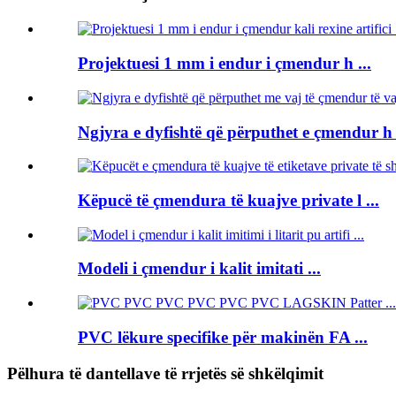
Projektuesi 1 mm i endur i çmendur h ...
Ngjyra e dyfishtë që përputhet e çmendur h .
Këpucë të çmendura të kuajve private l ...
Modeli i çmendur i kalit imitati ...
PVC lëkure specifike për makinën FA ...
Pëlhura të dantellave të rrjetës së shkëlqimit