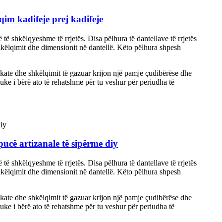
qim kadifeje prej kadifeje
 të shkëlqyeshme të rrjetës. Disa pëlhura të dantellave të rrjetës
 shkëlqimit dhe dimensionit në dantellë. Këto pëlhura shpesh
kate dhe shkëlqimit të gazuar krijon një pamje çudibërëse dhe
duke i bërë ato të rehatshme për tu veshur për periudha të
pucë artizanale të sipërme diy
 të shkëlqyeshme të rrjetës. Disa pëlhura të dantellave të rrjetës
 shkëlqimit dhe dimensionit në dantellë. Këto pëlhura shpesh
kate dhe shkëlqimit të gazuar krijon një pamje çudibërëse dhe
duke i bërë ato të rehatshme për tu veshur për periudha të