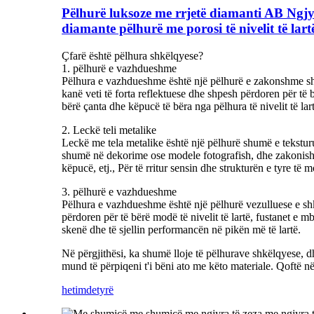
Pëlhurë luksoze me rrjetë diamanti AB Ngjyra 
diamante pëlhurë me porosi të nivelit të lart
Çfarë është pëlhura shkëlqyese?
1. pëlhurë e vazhdueshme
Pëlhura e vazhdueshme është një pëlhurë e zakonshme shkëlq
kanë veti të forta reflektuese dhe shpesh përdoren për të
bërë çanta dhe këpucë të bëra nga pëlhura të nivelit të l
2. Leckë teli metalike
Leckë me tela metalike është një pëlhurë shumë e teksturu
shumë në dekorime ose modele fotografish, dhe zakonisht p
këpucë, etj., Për të rritur sensin dhe strukturën e tyre të 
3. pëlhurë e vazhdueshme
Pëlhura e vazhdueshme është një pëlhurë vezulluese e shk
përdoren për të bërë modë të nivelit të lartë, fustanet e 
skenë dhe të sjellin performancën në pikën më të lartë.
Në përgjithësi, ka shumë lloje të pëlhurave shkëlqyese, dh
mund të përpiqeni t'i bëni ato me këto materiale. Qoftë në 
hetim
detyrë