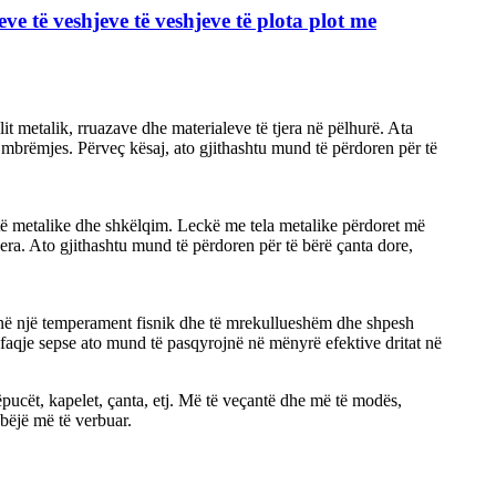
ve të veshjeve të veshjeve të plota plot me
it metalik, rruazave dhe materialeve të tjera në pëlhurë. Ata
e mbrëmjes. Përveç kësaj, ato gjithashtu mund të përdoren për të
ortë metalike dhe shkëlqim. Leckë me tela metalike përdoret më
era. Ato gjithashtu mund të përdoren për të bërë çanta dore,
kanë një temperament fisnik dhe të mrekullueshëm dhe shpesh
shfaqje sepse ato mund të pasqyrojnë në mënyrë efektive dritat në
këpucët, kapelet, çanta, etj. Më të veçantë dhe më të modës,
 bëjë më të verbuar.