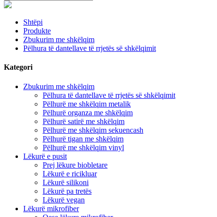
Shtëpi
Produkte
Zbukurim me shkëlqim
Pëlhura të dantellave të rrjetës së shkëlqimit
Kategori
Zbukurim me shkëlqim
Pëlhura të dantellave të rrjetës së shkëlqimit
Pëlhurë me shkëlqim metalik
Pëlhurë organza me shkëlqim
Pëlhurë satirë me shkëlqim
Pëlhurë me shkëlqim sekuencash
Pëlhurë tigan me shkëlqim
Pëlhurë me shkëlqim vinyl
Lëkurë e pusit
Prej lëkure biobletare
Lëkurë e ricikluar
Lëkurë silikoni
Lëkurë pa tretës
Lëkurë vegan
Lëkurë mikrofiber