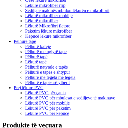
Qese lëkure mikrofiber
Lëkurë mikrofiber rrip
Sedilja e makinës mbulon lëkurën e mikrofibrit
Lëkurë mikrofiber mobilje
Lëkurë mikrofiber
Lëkurë Mikrofibri fletore
Paketim lëkure mikrofiber
Këpucë lëkure mikrofiber
Pëlhurë tapë
Pëlhurë kafeje
Pëlhurë me ngjyrë tape
Pëlhurë tapë
Lëkurë tapë
Pëlhurë natyrale e tapës
Pëlhurë e tapës e shtypur
Pëlhurë me tegela me tegela
Pëlhurë e tapës së ylberit
Prej lëkure PVC
Lëkurë PVC për çanta
Lëkurë PVC për mbulesat e sediljeve të makinave
Lëkurë PVC për mobilje
Lëkurë PVC për paketim
Lëkurë PVC për këpucë
Produkte të veçuara