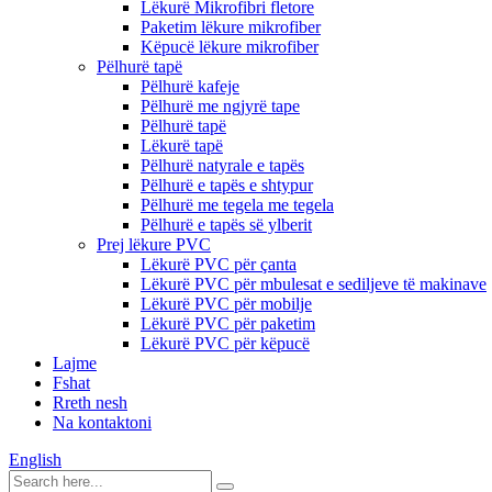
Lëkurë Mikrofibri fletore
Paketim lëkure mikrofiber
Këpucë lëkure mikrofiber
Pëlhurë tapë
Pëlhurë kafeje
Pëlhurë me ngjyrë tape
Pëlhurë tapë
Lëkurë tapë
Pëlhurë natyrale e tapës
Pëlhurë e tapës e shtypur
Pëlhurë me tegela me tegela
Pëlhurë e tapës së ylberit
Prej lëkure PVC
Lëkurë PVC për çanta
Lëkurë PVC për mbulesat e sediljeve të makinave
Lëkurë PVC për mobilje
Lëkurë PVC për paketim
Lëkurë PVC për këpucë
Lajme
Fshat
Rreth nesh
Na kontaktoni
English