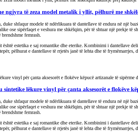
ngjyra të zeza model metalik i yllit, pëlhurë me shkël
a, duke shfaqur modele të ndërlikuara të dantellave të endura në një bazë
talike ose sipërfaqet e veshura me shkëlqim, për të shtuar një prekje të
të brendshme femrash.
shtë estetika e saj romantike dhe eterike. Kombinimi i dantellave deli
epër, pëlhurat e dantellave të rrjetës janë të lehta dhe të frymëmarrjes, 
 sintetike lëkure vinyl për çanta aksesorët e flokëve kë
a, duke shfaqur modele të ndërlikuara të dantellave të endura në një bazë
talike ose sipërfaqet e veshura me shkëlqim, për të shtuar një prekje të
të brendshme femrash.
shtë estetika e saj romantike dhe eterike. Kombinimi i dantellave deli
epër, pëlhurat e dantellave të rrjetës janë të lehta dhe të frymëmarrjes, 