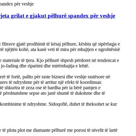
jeta grilat e gjakut pëlhurë spandex për veshje
 fibrave gjatë prodhimit të kësaj pëlhure, kështu që sipërfaqja e
 të njëjtën kohë, ata kanë veti të mira për mbajtjen e ngrohtësisë
 materiale të tjera. Kjo pëlhurë shpesh përdoret në tendencat e
, jo-fading dhe riparimi dhe mirëmbajtja e lehtë.
rë të fortë, pallto për raste biznesi dhe veshje rastësore në
es të ndryshme për të arritur një efekt të koordinuar.
 shkurtra të zeza ose të bardha për ta bërë pamjen e
 të përshtatshme sepse ato janë shumë të dukshme dhe të
e kombinime të ndryshme. Sidoqoftë, duhet të theksohet se kur