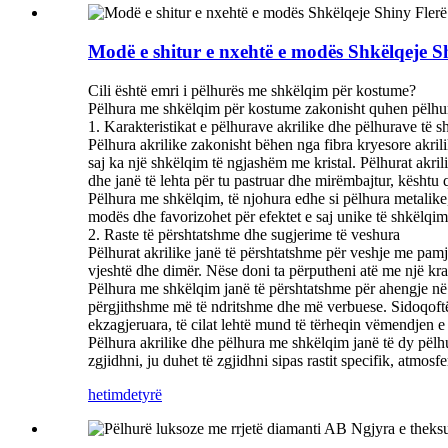
Modë e shitur e nxehtë e modës Shkëlqeje Shi
Cili është emri i pëlhurës me shkëlqim për kostume?
Pëlhura me shkëlqim për kostume zakonisht quhen pëlhura
1. Karakteristikat e pëlhurave akrilike dhe pëlhurave të s
Pëlhura akrilike zakonisht bëhen nga fibra kryesore akrili
saj ka një shkëlqim të ngjashëm me kristal. Pëlhurat akrili
dhe janë të lehta për tu pastruar dhe mirëmbajtur, kështu q
Pëlhura me shkëlqim, të njohura edhe si pëlhura metalike,
modës dhe favorizohet për efektet e saj unike të shkëlqimi
2. Raste të përshtatshme dhe sugjerime të veshura
Pëlhurat akrilike janë të përshtatshme për veshje me pamje 
vjeshtë dhe dimër. Nëse doni ta përputheni atë me një kra
Pëlhura me shkëlqim janë të përshtatshme për ahengje në 
përgjithshme më të ndritshme dhe më verbuese. Sidoqoftë,
ekzagjeruara, të cilat lehtë mund të tërheqin vëmendjen
Pëlhura akrilike dhe pëlhura me shkëlqim janë të dy pëlhu
zgjidhni, ju duhet të zgjidhni sipas rastit specifik, atmosfe
hetim
detyrë