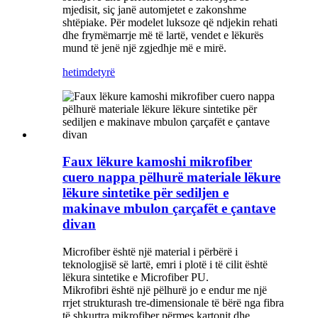
mjedisit, siç janë automjetet e zakonshme
shtëpiake. Për modelet luksoze që ndjekin rehati
dhe frymëmarrje më të lartë, vendet e lëkurës
mund të jenë një zgjedhje më e mirë.
hetim
detyrë
Faux lëkure kamoshi mikrofiber
cuero nappa pëlhurë materiale lëkure
lëkure sintetike për sediljen e
makinave mbulon çarçafët e çantave
divan
Microfiber është një material i përbërë i
teknologjisë së lartë, emri i plotë i të cilit është
lëkura sintetike e Microfiber PU.
Mikrofibri është një pëlhurë jo e endur me një
rrjet strukturash tre-dimensionale të bërë nga fibra
të shkurtra mikrofiber përmes kartonit dhe