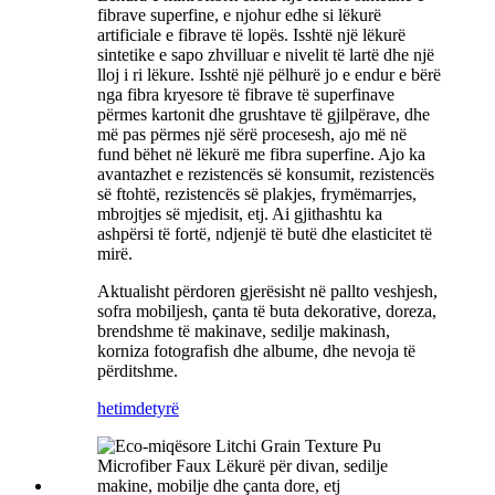
fibrave superfine, e njohur edhe si lëkurë
artificiale e fibrave të lopës. Isshtë një lëkurë
sintetike e sapo zhvilluar e nivelit të lartë dhe një
lloj i ri lëkure. Isshtë një pëlhurë jo e endur e bërë
nga fibra kryesore të fibrave të superfinave
përmes kartonit dhe grushtave të gjilpërave, dhe
më pas përmes një sërë procesesh, ajo më në
fund bëhet në lëkurë me fibra superfine. Ajo ka
avantazhet e rezistencës së konsumit, rezistencës
së ftohtë, rezistencës së plakjes, frymëmarrjes,
mbrojtjes së mjedisit, etj. Ai gjithashtu ka
ashpërsi të fortë, ndjenjë të butë dhe elasticitet të
mirë.
Aktualisht përdoren gjerësisht në pallto veshjesh,
sofra mobiljesh, çanta të buta dekorative, doreza,
brendshme të makinave, sedilje makinash,
korniza fotografish dhe albume, dhe nevoja të
përditshme.
hetim
detyrë