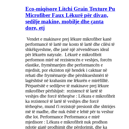
Eco-miqësore Litchi Grain Texture Pu
Microfiber Faux Lëkurë për divan,
sedilje makine, mobilje dhe çanta
dore, etj
‌ Vendet e makinave prej lëkure mikrofiber kanë
performancë të lartë me kosto të lartë dhe cilësi të
shkëlqyeshme, dhe janë një zëvendësues ideal
për lëkurën natyrale. ‌ Lëkurë e mikrofibrit
performon mirë në rezistencën e veshjes, forcën
elastike, frymëmarrjen dhe performancën e
mjedisit, por ekziston një hendek i caktuar në
rehati dhe frymëmarrje dhe përshkueshmëri të
lagështisë në krahasim me lëkurën e mirëfilltë. ‌
Përparësitë e sediljeve të makinave prej lëkure
mikrofiber përfshijnë: ‌ rezistencë të lartë të
veshjes dhe forcë tërheqëse ‌: Lëkura e mikrofibrit
ka rezistencë të lartë të veshjes dhe forcë
tërheqëse, mund t'i rezistojë presionit dhe shtrirjes
më të madhe, dhe nuk është e lehtë për tu veshur
dhe lot. Performance Performanca e mirë
mjedisore ‌: Lëkura e mikrofibrit nuk prodhon
ndotje gjatë prodhimit dhe përdorimit, dhe ka