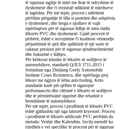
të siguruar ngjitje të mirë me lloje të ndryshme të
dyshemesë dhe t'i rezistojë ndikimit të mjediseve
të lagështa. Për më tepër, procesi i ndërtimit
përfshin përgatitje të tilla si pastrimi dhe ashpërsia
e dyshemesë, dhe heqja e njollave të vajit
sipërfaqësor për të siguruar lidhje të mira midis
lëkurës PVC dhe dyshemesë. Gjatë procesit të
përbërë, është e nevojshme t'i kushtoni vëmendje
përjashtimit të ajrit dhe aplikimit të një sasie të
caktuar presioni për të siguruar qëndrueshmërinë
dhe bukurinë e lidhjes.
Për kërkesat teknike të lëkurës së sediljeve të
automobilave, standardi Q/JLY J711-2015 i
formuluar nga Zhejiang Geely Automobile
Institute Coses Rezistenca, dhe sipërfaqja prej
lëkure me ngjyra të lehta anti-fouling. Këto
standarde kanë për qëllim të sigurojnë
performancën dhe cilësinë e lëkurës së sediljeve
dhe të përmirësojnë sigurinë dhe rehatinë e
brendshme të automobilave.
Për më tepër, procesi i prodhimit të lëkurës PVC
është gjithashtu një nga faktorët kryesorë. Procesi
i prodhimit të lëkurës artificiale PVC përfshin dy
metoda: Veshje dhe Kalendim. Secila metodë ka
rrjedhën e vet specifike të procesit për të siguruar