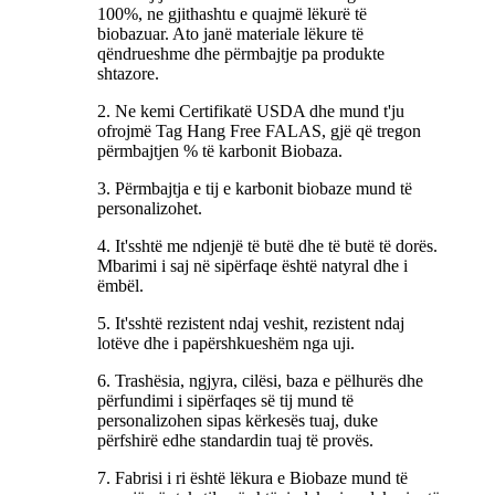
100%, ne gjithashtu e quajmë lëkurë të
biobazuar. Ato janë materiale lëkure të
qëndrueshme dhe përmbajtje pa produkte
shtazore.
2. Ne kemi Certifikatë USDA dhe mund t'ju
ofrojmë Tag Hang Free FALAS, gjë që tregon
përmbajtjen % të karbonit Biobaza.
3. Përmbajtja e tij e karbonit biobaze mund të
personalizohet.
4. It'sshtë me ndjenjë të butë dhe të butë të dorës.
Mbarimi i saj në sipërfaqe është natyral dhe i
ëmbël.
5. It'sshtë rezistent ndaj veshit, rezistent ndaj
lotëve dhe i papërshkueshëm nga uji.
6. Trashësia, ngjyra, cilësi, baza e pëlhurës dhe
përfundimi i sipërfaqes së tij mund të
personalizohen sipas kërkesës tuaj, duke
përfshirë edhe standardin tuaj të provës.
7. Fabrisi i ri është lëkura e Biobaze mund të