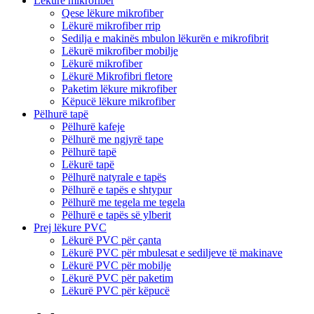
Lëkurë mikrofiber
Qese lëkure mikrofiber
Lëkurë mikrofiber rrip
Sedilja e makinës mbulon lëkurën e mikrofibrit
Lëkurë mikrofiber mobilje
Lëkurë mikrofiber
Lëkurë Mikrofibri fletore
Paketim lëkure mikrofiber
Këpucë lëkure mikrofiber
Pëlhurë tapë
Pëlhurë kafeje
Pëlhurë me ngjyrë tape
Pëlhurë tapë
Lëkurë tapë
Pëlhurë natyrale e tapës
Pëlhurë e tapës e shtypur
Pëlhurë me tegela me tegela
Pëlhurë e tapës së ylberit
Prej lëkure PVC
Lëkurë PVC për çanta
Lëkurë PVC për mbulesat e sediljeve të makinave
Lëkurë PVC për mobilje
Lëkurë PVC për paketim
Lëkurë PVC për këpucë