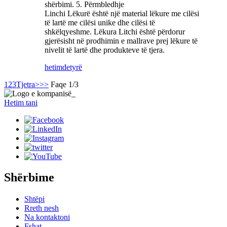
shërbimi. 5. Përmbledhje
Linchi Lëkurë është një material lëkure me cilësi
të lartë me cilësi unike dhe cilësi të
shkëlqyeshme. Lëkura Litchi është përdorur
gjerësisht në prodhimin e mallrave prej lëkure të
nivelit të lartë dhe produkteve të tjera.
hetim
detyrë
1
2
3
Tjetra>
>>
Faqe 1/3
Hetim tani
Shërbime
Shtëpi
Rreth nesh
Na kontaktoni
Fshat