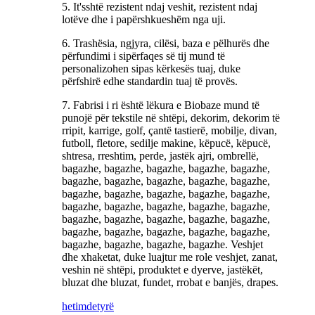
5. It'sshtë rezistent ndaj veshit, rezistent ndaj
lotëve dhe i papërshkueshëm nga uji.
6. Trashësia, ngjyra, cilësi, baza e pëlhurës dhe
përfundimi i sipërfaqes së tij mund të
personalizohen sipas kërkesës tuaj, duke
përfshirë edhe standardin tuaj të provës.
7. Fabrisi i ri është lëkura e Biobaze mund të
punojë për tekstile në shtëpi, dekorim, dekorim të
rripit, karrige, golf, çantë tastierë, mobilje, divan,
futboll, fletore, sedilje makine, këpucë, këpucë,
shtresa, rreshtim, perde, jastëk ajri, ombrellë,
bagazhe, bagazhe, bagazhe, bagazhe, bagazhe,
bagazhe, bagazhe, bagazhe, bagazhe, bagazhe,
bagazhe, bagazhe, bagazhe, bagazhe, bagazhe,
bagazhe, bagazhe, bagazhe, bagazhe, bagazhe,
bagazhe, bagazhe, bagazhe, bagazhe, bagazhe,
bagazhe, bagazhe, bagazhe, bagazhe, bagazhe,
bagazhe, bagazhe, bagazhe, bagazhe. Veshjet
dhe xhaketat, duke luajtur me role veshjet, zanat,
veshin në shtëpi, produktet e dyerve, jastëkët,
bluzat dhe bluzat, fundet, rrobat e banjës, drapes.
hetim
detyrë