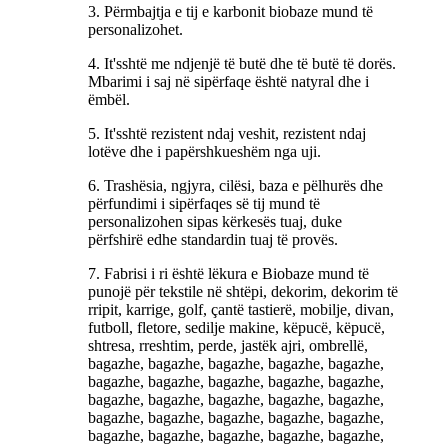
3. Përmbajtja e tij e karbonit biobaze mund të
personalizohet.
4. It'sshtë me ndjenjë të butë dhe të butë të dorës.
Mbarimi i saj në sipërfaqe është natyral dhe i
ëmbël.
5. It'sshtë rezistent ndaj veshit, rezistent ndaj
lotëve dhe i papërshkueshëm nga uji.
6. Trashësia, ngjyra, cilësi, baza e pëlhurës dhe
përfundimi i sipërfaqes së tij mund të
personalizohen sipas kërkesës tuaj, duke
përfshirë edhe standardin tuaj të provës.
7. Fabrisi i ri është lëkura e Biobaze mund të
punojë për tekstile në shtëpi, dekorim, dekorim të
rripit, karrige, golf, çantë tastierë, mobilje, divan,
futboll, fletore, sedilje makine, këpucë, këpucë,
shtresa, rreshtim, perde, jastëk ajri, ombrellë,
bagazhe, bagazhe, bagazhe, bagazhe, bagazhe,
bagazhe, bagazhe, bagazhe, bagazhe, bagazhe,
bagazhe, bagazhe, bagazhe, bagazhe, bagazhe,
bagazhe, bagazhe, bagazhe, bagazhe, bagazhe,
bagazhe, bagazhe, bagazhe, bagazhe, bagazhe,