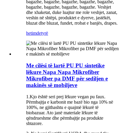
bagazhe, bagazhe, bagazhe, bagazhe, bagazhe,
bagazhe, bagazhe, bagazhe, bagazhe. Veshjet
dhe xhaketat, duke luajtur me role veshjet, zanat,
veshin në shtëpi, produktet e dyerve, jastëkët,
bluzat dhe bluzat, fundet, rrobat e banjës, drapes.
hetim
detyrë
Me cilësi të lartë PU PU sintetike
lëkure Napa Napa Mikrofiber
Mikrofiber pa DMF për sediljen e
makinës së mobiljeve
1.Kjo është seri prej lëkure vegan pu faux.
Përmbajtja e karbonit me bazë bio nga 10% në
100%, ne gjithashtu e quajmë lëkurë të
biobazuar. Ato janë materiale lëkure të
qëndrueshme dhe përmbajtje pa produkte
shtazore.