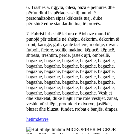
6. Trashësia, ngjyra, cilësi, baza e pëlhurës dhe
përfundimi i sipërfaqes së tij mund të
personalizohen sipas kërkesës tuaj, duke
përfshirë edhe standardin tuaj të provës.
7. Fabrisi i ri është lëkura e Biobaze mund të
punojë për tekstile në shtëpi, dekorim, dekorim të
rripit, karrige, golf, çantë tastierë, mobilje, divan,
futboll, fletore, sedilje makine, këpucë, këpucë,
shtresa, rreshtim, perde, jastëk ajri, ombrellë,
bagazhe, bagazhe, bagazhe, bagazhe, bagazhe,
bagazhe, bagazhe, bagazhe, bagazhe, bagazhe,
bagazhe, bagazhe, bagazhe, bagazhe, bagazhe,
bagazhe, bagazhe, bagazhe, bagazhe, bagazhe,
bagazhe, bagazhe, bagazhe, bagazhe, bagazhe,
bagazhe, bagazhe, bagazhe, bagazhe, bagazhe,
bagazhe, bagazhe, bagazhe, bagazhe. Veshjet
dhe xhaketat, duke luajtur me role veshjet, zanat,
veshin në shtëpi, produktet e dyerve, jastëkët,
bluzat dhe bluzat, fundet, rrobat e banjës, drapes.
hetim
detyrë