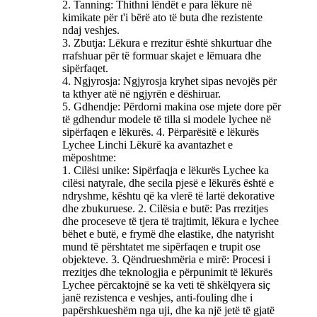
2. Tanning: Thithni lëndët e para lëkure në
kimikate për t'i bërë ato të buta dhe rezistente
ndaj veshjes.
3. Zbutja: Lëkura e rrezitur është shkurtuar dhe
rrafshuar për të formuar skajet e lëmuara dhe
sipërfaqet.
4. Ngjyrosja: Ngjyrosja kryhet sipas nevojës për
ta kthyer atë në ngjyrën e dëshiruar.
5. Gdhendje: Përdorni makina ose mjete dore për
të gdhendur modele të tilla si modele lychee në
sipërfaqen e lëkurës. 4. Përparësitë e lëkurës
Lychee Linchi Lëkurë ka avantazhet e
mëposhtme:
1. Cilësi unike: Sipërfaqja e lëkurës Lychee ka
cilësi natyrale, dhe secila pjesë e lëkurës është e
ndryshme, kështu që ka vlerë të lartë dekorative
dhe zbukuruese. 2. Cilësia e butë: Pas rrezitjes
dhe proceseve të tjera të trajtimit, lëkura e lychee
bëhet e butë, e frymë dhe elastike, dhe natyrisht
mund të përshtatet me sipërfaqen e trupit ose
objekteve. 3. Qëndrueshmëria e mirë: Procesi i
rrezitjes dhe teknologjia e përpunimit të lëkurës
Lychee përcaktojnë se ka veti të shkëlqyera siç
janë rezistenca e veshjes, anti-fouling dhe i
papërshkueshëm nga uji, dhe ka një jetë të gjatë