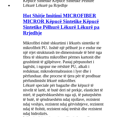
Hot Shitje Imitimi MICROFIBER
MICROR Këpucë Sintetike Këpucë
Sintetike Pëlhurë Lëkurë Lëkurë pa
Rrjedhje
Mikrofibri është shkurtimi i lëkurës sintetike të
mikrofibrit PU. Isshtë një pëlhurë jo e endur me
një rrjet strukturash tre-dimensionale të bërë nga
fibra të shkurtra mikrofiber përmes kartonit dhe
grushtimit të gjilpërave. Pastaj përpunohet i
lagësht, i ngopur me rrëshirë PU, alkali i
reduktuar, mikrodermabrasion i lyer dhe i
përfunduar. dhe procese të tjera për të prodhuar
përfundimisht lëkurë mikrofiber.
Lëkurë speciale për bagazhe dhe këpucë të
nivelit të lartë, të butë deri në prekje, elasticitet të
mirë, të papërshkueshëm nga uji, të paturpshëm
të butë, të qëndrueshëm ndaj njollave, rezistent
ndaj veshjes, rezistent ndaj gërvishtjeve, rezistent
ndaj të ftohtit, rezistent ndaj tretësit dhe rezistent
ndaj hidrolizës.