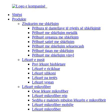
Shtëpi
Produkte
Zbukurim me shkëlqim
Pëlhura të dantellave të rrjetës së shkëlqimit
Pëlhurë me shkëlqim metalik
Pëlhurë organza me shkëlqim
Pëlhurë satirë me shkëlqim
Pëlhurë me shkëlqim sekuencash
Pëlhurë tigan me shkëlqim
Pëlhurë me shkëlqim vinyl
Lëkurë e pusit
Prej lëkure biobletare
Lëkurë e ricikluar
Lëkurë silikoni
Lëkurë pa tretës
Lëkurë vegan
Lëkurë mikrofiber
Qese lëkure mikrofiber
Lëkurë mikrofiber rrip
Sedilja e makinës mbulon lëkurën e mikrofibrit
Lëkurë mikrofiber mobilje
Lëkurë mikrofiber