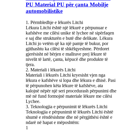
PU Material PU për çanta Mobilje
automobilistike
1. Përmbledhje e lëkurës Litchi
Lëkura Litchi është një lëkurë e përpunuar e
kafshëve me cilësi unike të lychee në sipërfaqen
e saj dhe strukturën e butë dhe delikate. Lëkura
Litchi jo vetëm që ka një pamje të bukur, por
gjithashtu ka cilësi të shkëlqyeshme. Përdoret
gjerësisht në bërjen e mallrave prej lëkure të
nivelit të lartë, çanta, këpucë dhe produkte të
tjera.
2. Materiali i lëkurës Litchi
Materiali i lëkurës Litchi kryesisht vjen nga
lëkura e kafshëve si lopa dhe lëkura e dhisë. Pasi
të përpunohen këta lëkure të kafshëve, ata
kalojnë nëpër një seri procedurash përpunimi dhe
më në fund formojnë materiale lëkure me cilësi
Lychee.
3. Teknologjia e përpunimit të lëkurës Litchi
Teknologjia e përpunimit të lëkurës Litchi është
shumë e rëndësishme dhe në përgjithësi është e
ndarë në hapat e mëposhtëm:
1