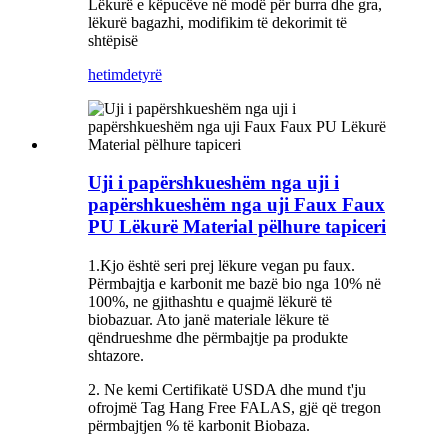
Lëkurë e këpucëve në modë për burra dhe gra,
lëkurë bagazhi, modifikim të dekorimit të
shtëpisë
hetim
detyrë
Uji i papërshkueshëm nga uji i
papërshkueshëm nga uji Faux Faux
PU Lëkurë Material pëlhure tapiceri
1.Kjo është seri prej lëkure vegan pu faux.
Përmbajtja e karbonit me bazë bio nga 10% në
100%, ne gjithashtu e quajmë lëkurë të
biobazuar. Ato janë materiale lëkure të
qëndrueshme dhe përmbajtje pa produkte
shtazore.
2. Ne kemi Certifikatë USDA dhe mund t'ju
ofrojmë Tag Hang Free FALAS, gjë që tregon
përmbajtjen % të karbonit Biobaza.