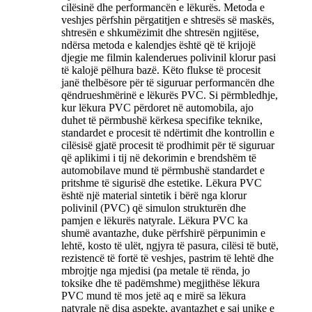
cilësinë dhe performancën e lëkurës. Metoda e
veshjes përfshin përgatitjen e shtresës së maskës,
shtresën e shkumëzimit dhe shtresën ngjitëse,
ndërsa metoda e kalendjes është që të krijojë
djegie me filmin kalenderues polivinil klorur pasi
të kalojë pëlhura bazë. Këto flukse të procesit
janë thelbësore për të siguruar performancën dhe
qëndrueshmërinë e lëkurës PVC. Si përmbledhje,
kur lëkura PVC përdoret në automobila, ajo
duhet të përmbushë kërkesa specifike teknike,
standardet e procesit të ndërtimit dhe kontrollin e
cilësisë gjatë procesit të prodhimit për të siguruar
që aplikimi i tij në dekorimin e brendshëm të
automobilave mund të përmbushë standardet e
pritshme të sigurisë dhe estetike. Lëkura PVC
është një material sintetik i bërë nga klorur
polivinil (PVC) që simulon strukturën dhe
pamjen e lëkurës natyrale. Lëkura PVC ka
shumë avantazhe, duke përfshirë përpunimin e
lehtë, kosto të ulët, ngjyra të pasura, cilësi të butë,
rezistencë të fortë të veshjes, pastrim të lehtë dhe
mbrojtje nga mjedisi (pa metale të rënda, jo
toksike dhe të padëmshme) megjithëse lëkura
PVC mund të mos jetë aq e mirë sa lëkura
natyrale në disa aspekte, avantazhet e saj unike e