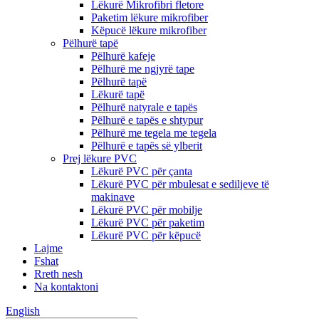
Lëkurë Mikrofibri fletore
Paketim lëkure mikrofiber
Këpucë lëkure mikrofiber
Pëlhurë tapë
Pëlhurë kafeje
Pëlhurë me ngjyrë tape
Pëlhurë tapë
Lëkurë tapë
Pëlhurë natyrale e tapës
Pëlhurë e tapës e shtypur
Pëlhurë me tegela me tegela
Pëlhurë e tapës së ylberit
Prej lëkure PVC
Lëkurë PVC për çanta
Lëkurë PVC për mbulesat e sediljeve të
makinave
Lëkurë PVC për mobilje
Lëkurë PVC për paketim
Lëkurë PVC për këpucë
Lajme
Fshat
Rreth nesh
Na kontaktoni
English