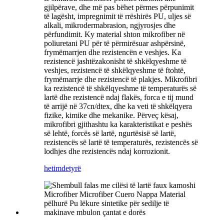
gjilpërave, dhe më pas bëhet përmes përpunimit
të lagësht, impregnimit të rrëshirës PU, uljes së
alkali, mikrodermabrasion, ngjyrosjes dhe
përfundimit. Ky material shton mikrofiber në
poliuretani PU për të përmirësuar ashpërsinë,
frymëmarrjen dhe rezistencën e veshjes. Ka
rezistencë jashtëzakonisht të shkëlqyeshme të
veshjes, rezistencë të shkëlqyeshme të ftohtë,
frymëmarrje dhe rezistencë të plakjes. Mikrofibri
ka rezistencë të shkëlqyeshme të temperaturës së
lartë dhe rezistencë ndaj flakës, forca e tij mund
të arrijë në 37cn/dtex, dhe ka veti të shkëlqyera
fizike, kimike dhe mekanike. Përveç kësaj,
mikrofibri gjithashtu ka karakteristikat e peshës
së lehtë, forcës së lartë, ngurtësisë së lartë,
rezistencës së lartë të temperaturës, rezistencës së
lodhjes dhe rezistencës ndaj korrozionit.
hetim
detyrë