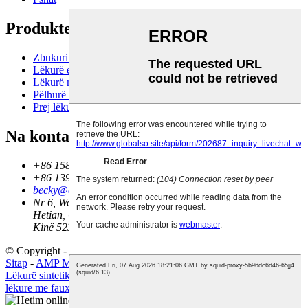
Produkte
Zbukurim me shkëlqim
Lëkurë e pusit
Lëkurë mikrofiber
Pëlhurë tapë
Prej lëkure PVC
Na kontaktoni
+86 15818267721
+86 13925573057
becky@qiansin.com
Nr 6, West Second Lane, Daxian Tang, Dongtou, Komuniteti
Hetian, Qyteti Houjie, Provinca Guangdong Dongguan City,
Kinë 523960
© Copyright - 2010-2024: Të gjitha të drejtat e rezervuara.
Sitap
-
AMP Mobile
Lëkurë sintetike
,
Pëlhurë tapë
,
Lëkurë e pusit
,
Lëkurë sintetike
,
Prej
lëkure me faux
,
lëkurë artificiale
,