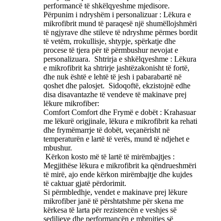
performancë të shkëlqyeshme mjedisore. ‌
Përpunim i ndryshëm i personalizuar ‌: Lëkura e
mikrofibrit mund të paraqesë një shumëllojshmëri
të ngjyrave dhe stileve të ndryshme përmes bordit
të vetëm, rrokullisje, shtypje, spërkatje dhe
procese të tjera për të përmbushur nevojat e
personalizuara. ‌ Shtrirja e shkëlqyeshme ‌: Lëkura
e mikrofibrit ka shtrirje jashtëzakonisht të fortë,
dhe nuk është e lehtë të jesh i pabarabartë në
qoshet dhe palosjet. ‌ Sidoqoftë, ekzistojnë edhe
disa disavantazhe të vendeve të makinave prej
lëkure mikrofiber:
Comfort Comfort dhe Frymë e dobët ‌: Krahasuar
me lëkurë origjinale, lëkura e mikrofibrit ka rehati
dhe frymëmarrje të dobët, veçanërisht në
temperaturën e lartë të verës, mund të ndjehet e
mbushur.
‌ Kërkon kosto më të lartë të mirëmbajtjes ‌:
Megjithëse lëkura e mikrofibrit ka qëndrueshmëri
të mirë, ajo ende kërkon mirëmbajtje dhe kujdes
të caktuar gjatë përdorimit.
Si përmbledhje, vendet e makinave prej lëkure
mikrofiber janë të përshtatshme për skena me
kërkesa të larta për rezistencën e veshjes së
sediljeve dhe performancën e mbrojtjes së