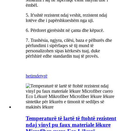
ëmbël.
5. It'sshtë rezistent ndaj veshit, rezistent ndaj
lotëve dhe i papërshkueshëm nga uji.
6. Përdoret gjerësisht në çanta dhe këpucë.
7. Trashësia, ngjyra, cilësi, baza e pëlhurës dhe
përfundimi i sipërfaqes së tij mund të
personalizohen sipas kërkesës tuaj, duke
përfshirë edhe standardin tuaj të provës.
hetim
detyrë
Temperaturë të lartë të ftohtë rezistent
ndaj vinyl pu faux materiale lëkure