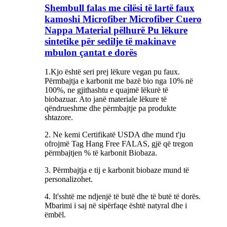
Shembull falas me cilësi të lartë faux
kamoshi Microfiber Microfiber Cuero
Nappa Material pëlhurë Pu lëkure
sintetike për sedilje të makinave
mbulon çantat e dorës
1.Kjo është seri prej lëkure vegan pu faux.
Përmbajtja e karbonit me bazë bio nga 10% në
100%, ne gjithashtu e quajmë lëkurë të
biobazuar. Ato janë materiale lëkure të
qëndrueshme dhe përmbajtje pa produkte
shtazore.
2. Ne kemi Certifikatë USDA dhe mund t'ju
ofrojmë Tag Hang Free FALAS, gjë që tregon
përmbajtjen % të karbonit Biobaza.
3. Përmbajtja e tij e karbonit biobaze mund të
personalizohet.
4. It'sshtë me ndjenjë të butë dhe të butë të dorës.
Mbarimi i saj në sipërfaqe është natyral dhe i
ëmbël.