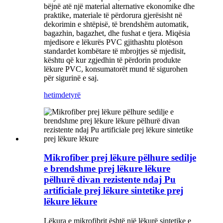
bëjnë atë një material alternative ekonomike dhe
praktike, materiale të përdorura gjerësisht në
dekorimin e shtëpisë, të brendshëm automatik,
bagazhin, bagazhet, dhe fushat e tjera. Miqësia
mjedisore e lëkurës PVC gjithashtu plotëson
standardet kombëtare të mbrojtjes së mjedisit,
kështu që kur zgjedhin të përdorin produkte
lëkure PVC, konsumatorët mund të sigurohen
për sigurinë e saj.
hetim
detyrë
Mikrofiber prej lëkure pëlhure sedilje
e brendshme prej lëkure lëkure
pëlhurë divan rezistente ndaj Pu
artificiale prej lëkure sintetike prej
lëkure lëkure
Lëkura e mikrofibrit është një lëkurë sintetike e