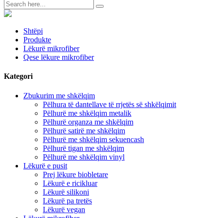
Shtëpi
Produkte
Lëkurë mikrofiber
Qese lëkure mikrofiber
Kategori
Zbukurim me shkëlqim
Pëlhura të dantellave të rrjetës së shkëlqimit
Pëlhurë me shkëlqim metalik
Pëlhurë organza me shkëlqim
Pëlhurë satirë me shkëlqim
Pëlhurë me shkëlqim sekuencash
Pëlhurë tigan me shkëlqim
Pëlhurë me shkëlqim vinyl
Lëkurë e pusit
Prej lëkure biobletare
Lëkurë e ricikluar
Lëkurë silikoni
Lëkurë pa tretës
Lëkurë vegan