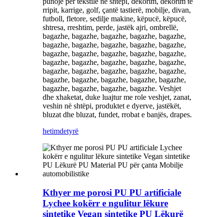
punojë për tekstile në shtëpi, dekorim, dekorim të
rripit, karrige, golf, çantë tastierë, mobilje, divan,
futboll, fletore, sedilje makine, këpucë, këpucë,
shtresa, rreshtim, perde, jastëk ajri, ombrellë,
bagazhe, bagazhe, bagazhe, bagazhe, bagazhe,
bagazhe, bagazhe, bagazhe, bagazhe, bagazhe,
bagazhe, bagazhe, bagazhe, bagazhe, bagazhe,
bagazhe, bagazhe, bagazhe, bagazhe, bagazhe,
bagazhe, bagazhe, bagazhe, bagazhe, bagazhe,
bagazhe, bagazhe, bagazhe, bagazhe, bagazhe,
bagazhe, bagazhe, bagazhe, bagazhe. Veshjet
dhe xhaketat, duke luajtur me role veshjet, zanat,
veshin në shtëpi, produktet e dyerve, jastëkët,
bluzat dhe bluzat, fundet, rrobat e banjës, drapes.
hetim
detyrë
Kthyer me porosi PU PU artificiale
Lychee kokërr e ngulitur lëkure
sintetike Vegan sintetike PU Lëkurë