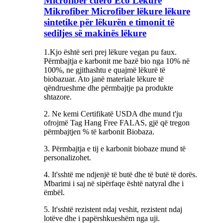
Microfiber cuero Eco Lëkurë
Mikrofiber Microfiber lëkure lëkure
sintetike për lëkurën e timonit të
sediljes së makinës lëkure
1.Kjo është seri prej lëkure vegan pu faux.
Përmbajtja e karbonit me bazë bio nga 10% në
100%, ne gjithashtu e quajmë lëkurë të
biobazuar. Ato janë materiale lëkure të
qëndrueshme dhe përmbajtje pa produkte
shtazore.
2. Ne kemi Certifikatë USDA dhe mund t'ju
ofrojmë Tag Hang Free FALAS, gjë që tregon
përmbajtjen % të karbonit Biobaza.
3. Përmbajtja e tij e karbonit biobaze mund të
personalizohet.
4. It'sshtë me ndjenjë të butë dhe të butë të dorës.
Mbarimi i saj në sipërfaqe është natyral dhe i
ëmbël.
5. It'sshtë rezistent ndaj veshit, rezistent ndaj
lotëve dhe i papërshkueshëm nga uji.