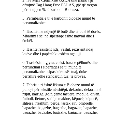
2. Ne kemi Certifikatë USDA dhe mund t'ju
ofrojmë Tag Hang Free FALAS, gjë që tregon
përmbajtjen % të karbonit Biobaza.
3. Përmbajtja e tij e karbonit biobaze mund të
personalizohet.
4. It'sshtë me ndjenjë të butë dhe të butë të dorës.
Mbarimi i saj në sipërfaqe është natyral dhe i
ëmbël.
5. It'sshtë rezistent ndaj veshit, rezistent ndaj
lotëve dhe i papërshkueshëm nga uji.
6. Trashësia, ngjyra, cilësi, baza e pëlhurës dhe
përfundimi i sipërfaqes së tij mund të
personalizohen sipas kërkesës tuaj, duke
përfshirë edhe standardin tuaj të provës.
7. Fabrisi i ri është lëkura e Biobaze mund të
punojë për tekstile në shtëpi, dekorim, dekorim të
rripit, karrige, golf, çantë tastierë, mobilje, divan,
futboll, fletore, sedilje makine, këpucë, këpucë,
shtresa, rreshtim, perde, jastëk ajri, ombrellë,
bagazhe, bagazhe, bagazhe, bagazhe, bagazhe,
bagazhe, bagazhe, bagazhe, bagazhe, bagazhe,