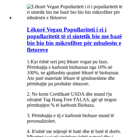
Lëkurë Vegan Popullariteti i ri i
popullaritetit të ri sintetik bio me bazë
bio bio bio mikrofiber për mbulesën e
fletoreve
1.Kjo është seri prej lëkure vegan pu faux.
Përmbajtja e karbonit biobazuar nga 10% në
100%, ne gjithashtu quajmë lëkurë të biobazuar.
Ato janë materiale lëkure të qëndrueshme dhe
përmbajtje pa produkte shtazore.
2. Ne kemi Certifikatë USDA dhe mund t'ju
ofrojmë Tag Hang Free FALAS, gjë që tregon
përmbajtjen % të karbonit Biobaza.
3. Përmbajtja e tij e karbonit biobaze mund të
personalizohet.
4. It'sshtë me ndjenjë të butë dhe të butë të dorës.
Mbarimi i saj në sipërfaqe është natyral dhe i